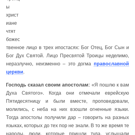
ы
христ
иане
чтят
божес
твенное лицо в трех ипостасях: Бог Отец, Бог Сын и
Бог Дух Святой. Лицо Пресвятой Троицы неделимо,
неразлучно, неизменно – это догма
православной
церкви
.
Господь сказал своим апостолам:
«Я пошлю к вам
Духа Святого». Когда они отмечали еврейскую
Пятидесятницу и были вместе, проповедовали,
молились, с неба на них взошли огненные языки.
Тогда апостолы получили дар – говорить на разных
языках, которых до тех пор не знали. В то же время те
народы, люди, которые пришли туда, услышали