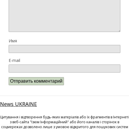
Имя
E-mail
News UKRAINE
Цитування і відтворення будь-яких матеріалів або їх фрагментів в Інтернеті
з веб-сайта "Ізюм Інформаційний" або його каналів і сторінок в
соцмережах дозволено лише з умовою відкритого для пошукових систем