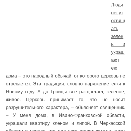
Люди
несут
освящ
ать
зелен
ь и
украш
ают
ею
дома – это народный обычай, от которого церковь не
отрекается.
Эта традиция, словно наряжение елки к
Новому году. А до Троицы все расцветает, зеленое,
живое. Церковь принимает то, что не носит
разрушительного характера, – объясняет священник.
– У меня дома, в Ивано-Франковской области,
украшали квартиру кленом и липой. В Черкасской