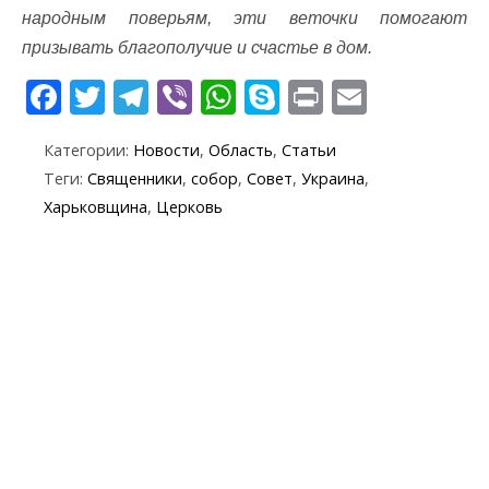
народным поверьям, эти веточки помогают
призывать благополучие и счастье в дом.
F
T
T
Vi
W
S
Pr
E
ac
w
el
b
h
k
in
m
Категории:
Новости
,
Область
,
Статьи
e
itt
e
er
at
y
t
ai
Теги:
Священники
,
собор
,
Совет
,
Украина
,
b
er
gr
s
p
l
Харьковщина
,
Церковь
o
a
A
e
o
m
p
k
p