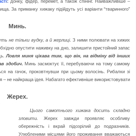
сті
:
донку, фідер, перемет, а також спінінг. Найважливіше –
ища. За приманку хижаку підійдуть усі варіанти “тваринного”
Минь.
уть не тільки вудку, а й жерлиці.
З ними полювати на хижих
обхідно опустити наживку на дно, залишити пристойний запас
ць.
Ловля миня цікава тим, що він, на відміну від інших
ав здобич.
Минь засмоктує її, перебуваючи на тому самому
ься на гачок, проковтнувши при цьому волосінь. Рибалки зі
я – не найкраща ідея. Набагато ефективніше використовувати
Жерех.
Цього самотнього хижака досить складно
зловити.
Жерех завжди проявляє особливу
обережність і вкрай підозрілий до подразників.
Улюбленими місцями його проживання вважаються