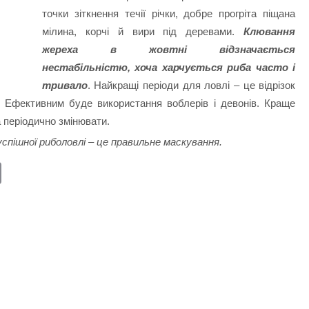
точки зіткнення течії річки, добре прогріта піщана
мілина, корчі й вири під деревами.
Клювання
жереха в жовтні відзначається
нестабільністю, хоча харчується риба часто і
тривало
. Найкращі періоди для ловлі – це відрізок
. Ефективним буде використання воблерів і девонів. Краще
а періодично змінювати.
успішної риболовлі – це правильне маскування.
E
m
ail