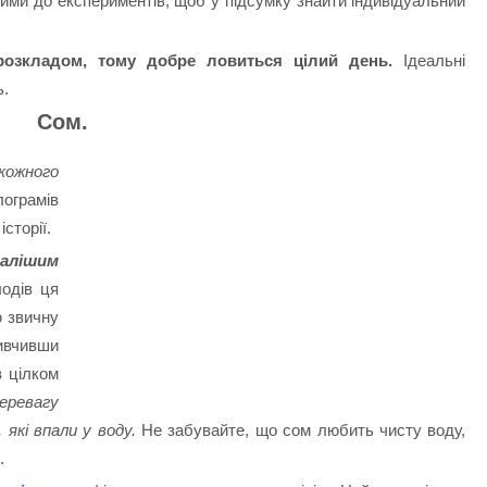
тими до експериментів, щоб у підсумку знайти індивідуальний
розкладом, тому добре ловиться цілий день.
Ідеальні
ь.
Сом.
кожного
ограмів
сторії.
алішим
одів ця
 звичну
вивчивши
в цілком
еревагу
які впали у воду.
Не забувайте, що сом любить чисту воду,
.