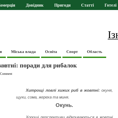
омерція
Довідник
Пригоди
Статті
Готелі
Із
я
Міська влада
Освіта
Спорт
Область
жовтні: поради для рибалок
 Comment
Хитрощі ловлі хижих риб в жовтні:
окуня,
щуки, сома, жереха та миня.
Окунь.
Хороші перспективи відкриваються в жовтні