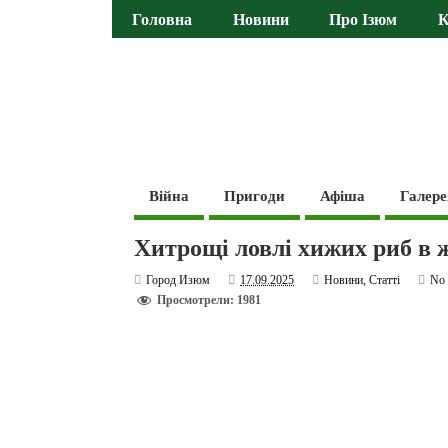
Головна
Новини
Про Ізюм
К
Війна
Пригоди
Афіша
Галере
Хитрощі ловлі хижих риб в 
Город Изюм
17.09.2025
Новини
,
Статті
No
Просмотрели: 1981