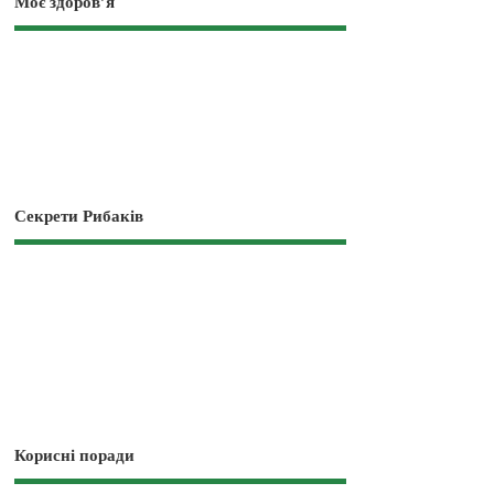
Моє здоров’я
Секрети Рибаків
Корисні поради