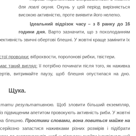
для ловлі окуня.
Окунь у цей період вирізняється
високою активністю, проте виявити його нелегко.
Ідеальний відрізок часу – з 8 ранку до 16
години дня.
Варто зазначити, що з похолоданням
ктивність звичні обертові блешні. У жовтні краще замінити їх
стої проводки:
віброхвости, поролонові рибки, твістери.
має такий вигляд:
її потрібно починати після того, як наживка
ертів, витримайте паузу, щоб блешня опустилася на дно.
Щука.
 стати результативною.
Щоб зловити більший екземпляр,
із підвищеним апетитом провокують активність риби. У жовтні
 на блешню.
Простими словами, вона ловиться майже на
серйозно запастися наживками різних розмірів і підібрати