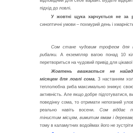
відповідний для себе варіант. Будьте відкри
підхід до ловлі.
У жовтні щука харчується не за 
синоптичні умови – похмурий день і хмарніст
Сом стане чудовим трофеєм для 
рибалки.
А екземпляр вагою понад 10 кіл
перетвориться на чудовий привід для цікавої і
Жовтень вважається не найвд
місяцем для ловлі сома.
З настанням хол
теплолюбна риба максимально знижує свою
активність. Але якщо добре підготуватися, 
поведінку сома, то отримати непоганий уло
реально навіть восени.
Сом віддає п
тінистим місцям, вимитим ямам і деревам, 
тому в каламутних водоймах його не зустріти