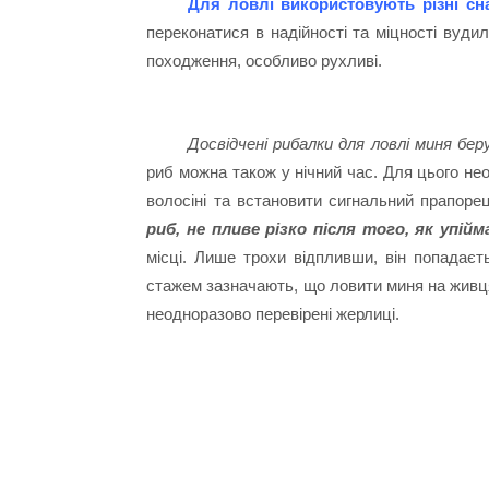
Для ловлі використовують різні сна
переконатися в надійності та міцності вудил
походження, особливо рухливі.
Досвідчені рибалки для ловлі миня бер
риб можна також у нічний час. Для цього не
волосіні та встановити сигнальний прапоре
риб, не пливе різко після того, як упійм
місці. Лише трохи відпливши, він попадаєт
стажем зазначають, що ловити миня на живц
неодноразово перевірені жерлиці.