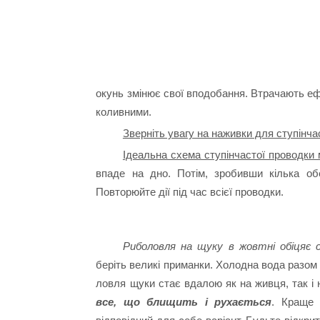
окунь змінює свої вподобання. Втрачають ефе
коливними.
Зверніть увагу на наживки для ступінча
Ідеальна схема ступінчастої проводки 
впаде на дно. Потім, зробивши кілька об
Повторюйте дії під час всієї проводки.
Риболовля на щуку в жовтні обіцяє
беріть великі приманки. Холодна вода разом 
ловля щуки стає вдалою як на живця, так і
все, що блищить і рухається
. Краще 