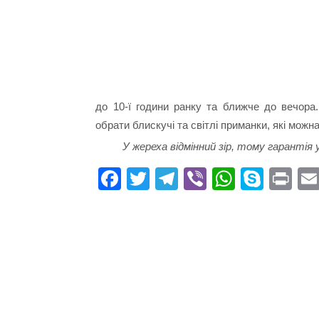
до 10-ї години ранку та ближче до вечора
обрати блискучі та світлі приманки, які можн
У жереха відмінний зір, тому гарантія 
Fa
T
Te
Vi
W
S
Pr
ce
wi
le
be
ha
ky
in
bo
tte
gr
r
ts
pe
t
ok
r
a
A
m
pp