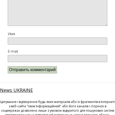
Имя
E-mail
News UKRAINE
Цитування і відтворення будь-яких матеріалів або їх фрагментів в Інтернеті
з веб-сайта "Ізюм Інформаційний" або його каналів і сторінок в
соцмережах дозволено лише з умовою відкритого для пошукових систем
гіперпосилання на відповідний матеріал не нижче першого абзацу.