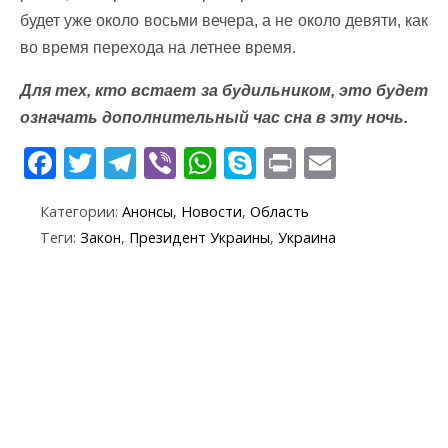
будет уже около восьми вечера, а не около девяти, как
во время перехода на летнее время.
Для тех, кто встает за будильником, это будет
означать дополнительный час сна в эту ночь.
F
T
T
Vi
W
S
Pr
E
ac
w
el
b
h
k
in
m
Категории:
Анонсы
,
Новости
,
Область
e
itt
e
er
at
y
t
ai
Теги:
Закон
,
Президент Украины
,
Украина
b
er
gr
s
p
l
o
a
A
e
o
m
p
k
p