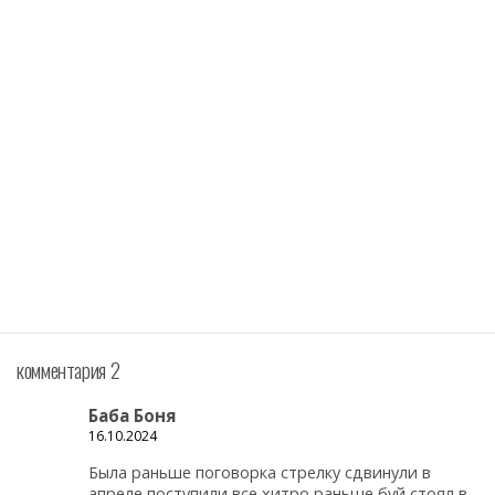
комментария 2
Баба Боня
16.10.2024
Была раньше поговорка стрелку сдвинули в
апреле поступили все хитро,раньше буй стоял в