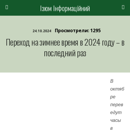
Ізюм Інформаційний
Просмотрели: 1295
24.10.2024
Переход на зимнее время в 2024 году – в
последний раз
В
октяб
ре
перев
едут
часы
в