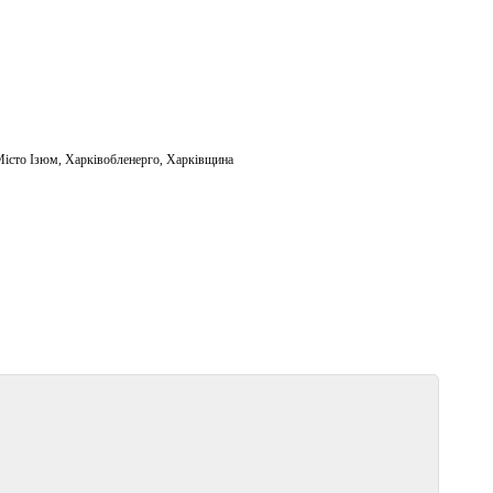
Місто Ізюм
,
Харківобленерго
,
Харківщина