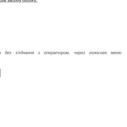
ів засобу обліку:
и без з’єднання з оператором, через голосове меню
E
m
ail