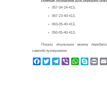
Номери телефонів для передачі показ
057-34-24-413,
067-23-40-413,
063-05-40-413,
050-05-40-413.
Покази лічильника можна передат
самообслуговування.
Fa
T
Te
Vi
W
S
Pr
ce
wi
le
be
ha
ky
in
bo
tte
gr
r
ts
pe
t
ok
r
a
A
m
pp