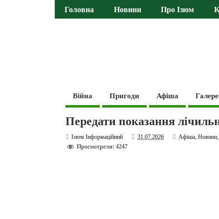
Головна
Новини
Про Ізюм
К
Війна
Пригоди
Афіша
Галере
Передати показання лічильни
Ізюм Інформаційний
31.07.2026
Афіша
,
Новини
Просмотрели: 4247