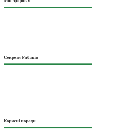
Моє здоров’я
Секрети Рибаків
Корисні поради