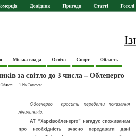
омерція
Довідник
Пригоди
Статті
Готелі
Із
я
Міська влада
Освіта
Спорт
Область
ків за світло до 3 числа – Обленерго
,
Область
No Comment
Обленерго просить передати показання
лічильників.
АТ “Харківобленерго” нагадує споживачам
про необхідність вчасно передавати дані