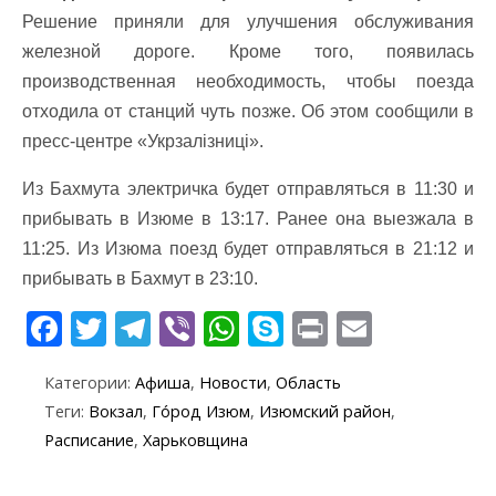
Решение приняли для улучшения обслуживания
железной дороге. Кроме того, появилась
производственная необходимость, чтобы поезда
отходила от станций чуть позже. Об этом сообщили в
пресс-центре «Укрзалізниці».
Из Бахмута электричка будет отправляться в 11:30 и
прибывать в Изюме в 13:17. Ранее она выезжала в
11:25. Из Изюма поезд будет отправляться в 21:12 и
прибывать в Бахмут в 23:10.
F
T
T
Vi
W
S
Pr
E
ac
w
el
b
h
k
in
m
Категории:
Афиша
,
Новости
,
Область
e
itt
e
er
at
y
t
ai
Теги:
Вокзал
,
Го́род Изюм
,
Изюмский район
,
b
er
gr
s
p
l
Расписание
,
Харьковщина
o
a
A
e