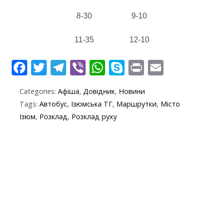
8-30
9-10
11-35
12-10
F
T
T
Vi
W
S
Pr
E
ac
w
el
b
h
k
in
m
Categories:
Афіша
,
Довідник
,
Новини
e
itt
e
er
at
y
t
ai
Tags:
Автобус
,
Ізюмська ТГ
,
Маршрутки
,
Місто
b
er
gr
s
p
l
Ізюм
,
Розклад
,
Розклад руху
o
a
A
e
o
m
p
k
p