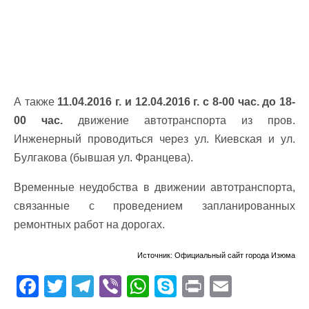
А также
11.04.2016 г. и 12.04.2016 г. с 8-00 час. до 18-
00 час.
движение автотранспорта из пров.
Инженерный проводиться через ул. Киевская и ул.
Булгакова (бывшая ул. Францева).
Временные неудобства в движении автотранспорта,
связанные с проведением запланированных
ремонтных работ на дорогах.
Источник: Официальный сайт города Изюма
F
T
T
Vi
W
S
Pr
E
ac
w
el
b
h
k
in
m