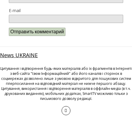
E-mail
News UKRAINE
Цитування і відтворення будь-яких матеріалів або їх фрагментів в Інтернеті
з веб-сайта "Ізюм Інформаційний" або його каналів і сторінок в
соцмережах дозволено лише з умовою відкритого для пошукових систем
гіперпосилання на відповідний матеріал не нижче першого абзацу.
Цитування, використання і відтворення матеріалів в оффлайн-медіа (в т.ч.
друкованих виданнях), мобільних додатках, SmartTV можливо тільки з
письмового дозволу редакції.