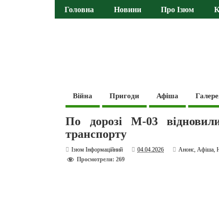
Головна
Новини
Про Ізюм
К
Війна
Пригоди
Афіша
Галере
По дорозі М-03 відновил
транспорту
Ізюм Інформаційний
04.04.2026
Анонс
,
Афіша
,
Просмотрели: 269