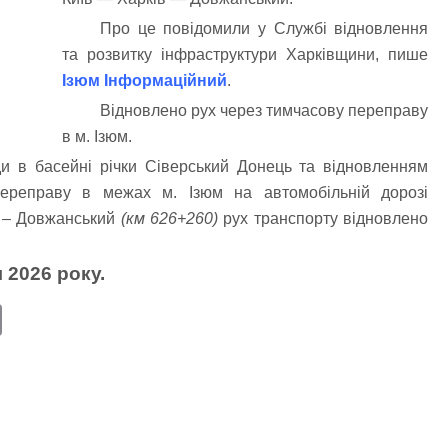
Про це повідомили у Службі відновлення
та розвитку інфраструктури Харківщини, пише
Ізюм Інформаційний
.
Відновлено рух через тимчасову переправу
в м. Ізюм.
оди в басейні річки Сіверський Донець та відновленням
переправу в межах м. Ізюм на автомобільній дорозі
в – Довжанський
(км 626+260)
рух транспорту відновлено
я 2026 року.
E
m
ail