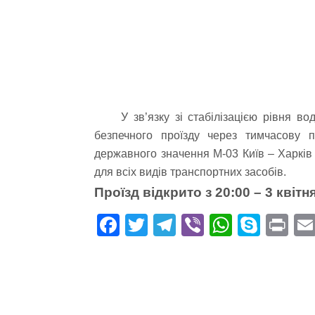
У зв’язку зі стабілізацією рівня в
безпечного проїзду через тимчасову 
державного значення М-03 Київ – Харкі
для всіх видів транспортних засобів.
Проїзд відкрито з 20:00 – 3 квітн
Fa
T
Te
Vi
W
S
Pr
ce
wi
le
be
ha
ky
in
bo
tte
gr
r
ts
pe
t
ok
r
a
A