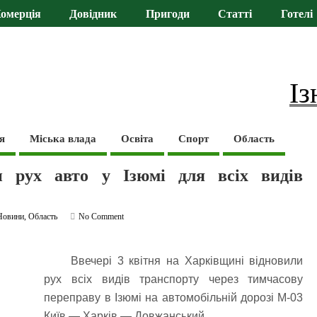
омерція
Довідник
Пригоди
Статті
Готелі
Із
я
Міська влада
Освіта
Спорт
Область
и рух авто у Ізюмі для всіх видів
Новини
,
Область
No Comment
Ввечері 3 квітня на Харківщині відновили
рух всіх видів транспорту через тимчасову
переправу в Ізюмі на автомобільній дорозі М-03
Київ — Харків — Довжанський.