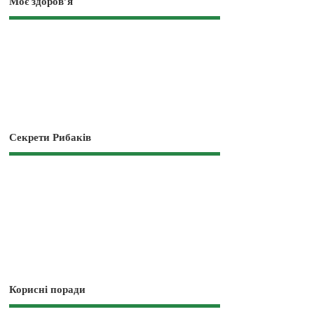
Моє здоров’я
Секрети Рибаків
Корисні поради