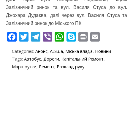
Залізничний ринок та вул. Василя Стуса до вул.
Джохара Дудаєва, далі через вул. Василя Стуса та
Залізничний ринок до Міського ПК.
F
T
T
Vi
W
S
Pr
E
ac
w
el
b
h
k
in
m
Categories:
Анонс
,
Афіша
,
Міська влада
,
Новини
e
itt
e
er
at
y
t
ai
Tags:
Автобус
,
Дороги
,
Капітальний Ремонт
,
b
er
gr
s
p
l
Маршрутки
,
Ремонт
,
Розклад руху
o
a
A
e
o
m
p
k
p