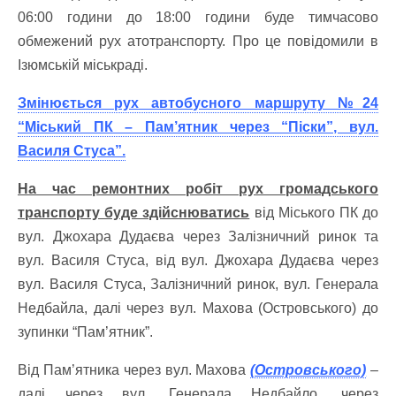
06:00 години до 18:00 години буде тимчасово
обмежений рух атотранспорту. Про це повідомили в
Ізюмській міськраді.
Змінюється рух автобусного маршруту №24
“Міський ПК – Пам’ятник через “Піски”, вул.
Василя Стуса”.
На час ремонтних робіт рух громадського
транспорту буде здійснюватись
від Міського ПК до
вул. Джохара Дудаєва через Залізничний ринок та
вул. Василя Стуса, від вул. Джохара Дудаєва через
вул. Василя Стуса, Залізничний ринок, вул. Генерала
Недбайла, далі через вул. Махова (Островського) до
зупинки “Пам’ятник”.
Від Пам’ятника через вул. Махова
(Островського)
–
далі через вул. Генерала Недбайло, через