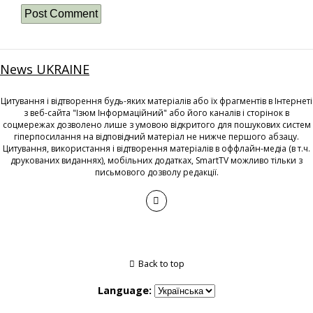
News UKRAINE
Цитування і відтворення будь-яких матеріалів або їх фрагментів в Інтернеті
з веб-сайта "Ізюм Інформаційний" або його каналів і сторінок в
соцмережах дозволено лише з умовою відкритого для пошукових систем
гіперпосилання на відповідний матеріал не нижче першого абзацу.
Цитування, використання і відтворення матеріалів в оффлайн-медіа (в т.ч.
друкованих виданнях), мобільних додатках, SmartTV можливо тільки з
письмового дозволу редакції.
Back to top
Language: