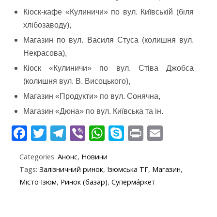
Кіоск-кафе «Кулиничи» по вул. Київській (біля
хлібозаводу),
Магазин по вул. Василя Стуса (колишня вул.
Некрасова),
Кіоск «Кулиничи» по вул. Стіва Джобса
(колишня вул. В. Висоцького),
Магазин «Продукти» по вул. Сонячна,
Магазин «Дюна» по вул. Київська та ін.
F
T
T
Vi
W
S
Pr
E
ac
w
el
b
h
k
in
m
Categories:
Анонс
,
Новини
e
itt
e
er
at
y
t
ai
Tags:
Залізничний ринок
,
Ізюмська ТГ
,
Магазин
,
b
er
gr
s
p
l
Місто Ізюм
,
Ринок (базар)
,
Суперма́ркет
o
a
A
e
o
m
p