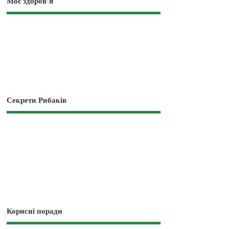
Моє здоров’я
Секрети Рибаків
Корисні поради