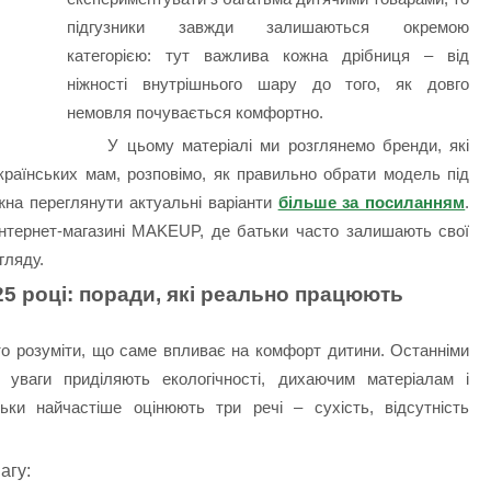
підгузники завжди залишаються окремою
категорією: тут важлива кожна дрібниця – від
ніжності внутрішнього шару до того, як довго
немовля почувається комфортно.
У цьому матеріалі ми розглянемо бренди, які
українських мам, розповімо, як правильно обрати модель під
жна переглянути актуальні варіанти
більше за посиланням
.
 в інтернет-магазині MAKEUP, де батьки часто залишають свої
гляду.
25 році: поради, які реально працюють
то розуміти, що саме впливає на комфорт дитини. Останніми
 уваги приділяють екологічності, дихаючим матеріалам і
ьки найчастіше оцінюють три речі – сухість, відсутність
.
агу: