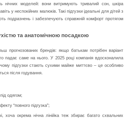
ь нічних моделей: вони витримують тривалий сон, шкіра
віть у неспокійних малюків. Такі підгузки ідеальні для дітей з
ть подразнень і забезпечують справжній комфорт протягом
сухістю та анатомічною посадкою
ьш прогнозованих брендів: якщо батькам потрібен варіант
асто падає саме на нього. У 2025 році компанія вдосконалила
 чому підгузки стають сухими майже миттєво – це особливо
ться після годування.
під одягом;
ефекту “повного підгузка”;
і, хоча окрема нічна лінійка теж збирає багато схвальних