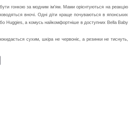
в бути гонкою за модним ім’ям. Мами орієнтуються на реакцію
и поводяться вночі. Одні діти краще почуваються в японських
бо Huggies, а комусь найкомфортніше в доступних Bella Baby
окидається сухим, шкіра не червоніє, а резинки не тиснуть,
E
m
ail