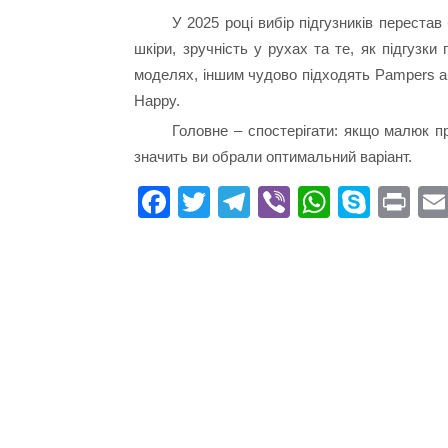
У 2025 році вибір підгузників переста
шкіри, зручність у рухах та те, як підгузк
моделях, іншим чудово підходять Pampers а
Happy.
Головне – спостерігати: якщо малюк пр
значить ви обрали оптимальний варіант.
Fa
T
Te
Vi
W
S
Pr
ce
wi
le
be
ha
ky
in
bo
tte
gr
r
ts
pe
t
ok
r
a
A
m
pp