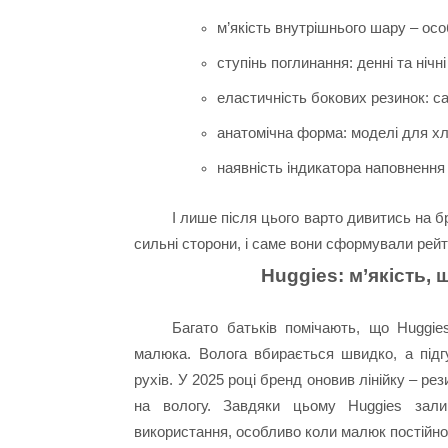
м’якість внутрішнього шару – ос
ступінь поглинання: денні та нічн
еластичність бокових резинок: с
анатомічна форма: моделі для хло
наявність індикатора наповнення 
І лише після цього варто дивитись на б
сильні сторони, і саме вони сформували рейт
Huggies: м’якість, 
Багато батьків помічають, що Huggie
малюка. Волога вбирається швидко, а підг
рухів. У 2025 році бренд оновив лінійку – р
на вологу. Завдяки цьому Huggies зали
використання, особливо коли малюк постійно 