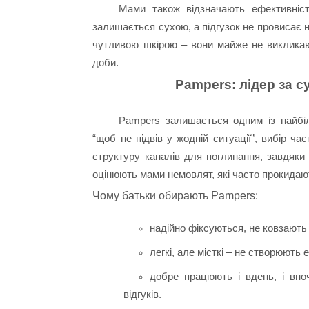
Мами також відзначають ефективніст
залишається сухою, а підгузок не провисає на
чутливою шкірою – вони майже не викликаю
доби.
Pampers: лідер за 
Pampers залишається одним із найбіл
“щоб не підвів у жодній ситуації”, вибір ч
структуру каналів для поглинання, завдяки
оцінюють мами немовлят, які часто прокидаю
Чому батьки обирають Pampers:
надійно фіксуються, не ковзають 
легкі, але місткі – не створюють 
добре працюють і вдень, і вноч
відгуків.