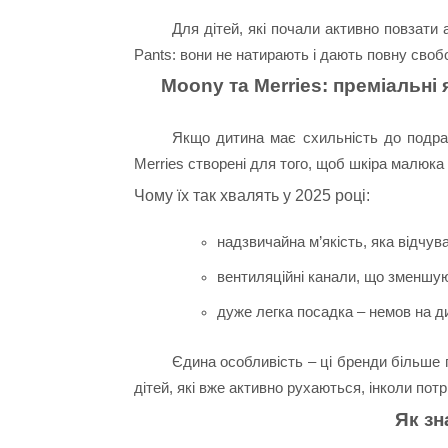
Для дітей, які почали активно повзат
Pants: вони не натирають і дають повну своб
Moony та Merries: преміальні 
Якщо дитина має схильність до подраз
Merries створені для того, щоб шкіра малюка
Чому їх так хвалять у 2025 році:
надзвичайна м’якість, яка відчу
вентиляційні канали, що зменшую
дуже легка посадка – немов на ди
Єдина особливість – ці бренди більше
дітей, які вже активно рухаються, інколи по
Як зн