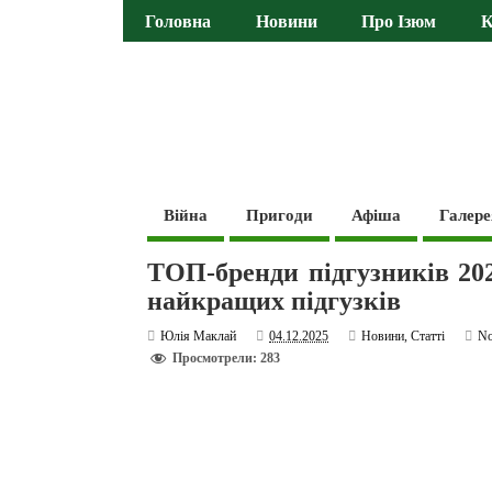
Головна
Новини
Про Ізюм
К
Війна
Пригоди
Афіша
Галере
ТОП-бренди підгузників 202
найкращих підгузків
Юлія Маклай
04.12.2025
Новини
,
Статті
N
Просмотрели: 283