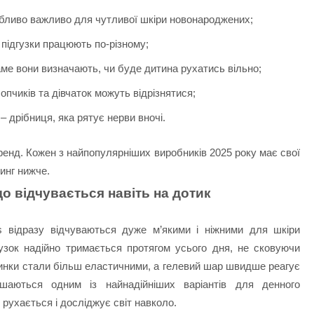
обливо важливо для чутливої шкіри новонароджених;
і підгузки працюють по-різному;
аме вони визначають, чи буде дитина рухатись вільно;
пчиків та дівчаток можуть відрізнятися;
– дрібниця, яка рятує нерви вночі.
ренд. Кожен з найпопулярніших виробників 2025 року має свої
инг нижче.
що відчувається навіть на дотик
s відразу відчуваються дуже м’якими і ніжними для шкіри
узок надійно тримається протягом усього дня, не сковуючи
езинки стали більш еластичними, а гелевий шар швидше реагує
шаються одним із найнадійніших варіантів для денного
рухається і досліджує світ навколо.