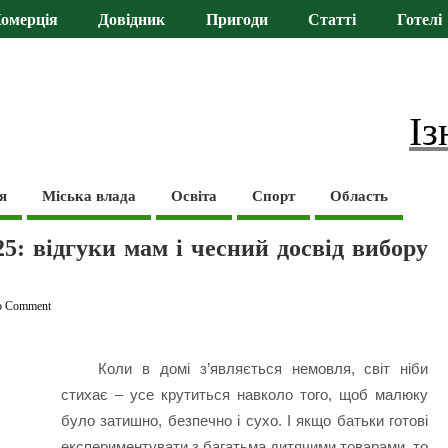
омерція
Довідник
Пригоди
Статті
Готелі
Із
я
Міська влада
Освіта
Спорт
Область
5: відгуки мам і чесний досвід вибору
o Comment
Коли в домі з’являється немовля, світ ніби
стихає – усе крутиться навколо того, щоб малюку
було затишно, безпечно і сухо. І якщо батьки готові
експериментувати з багатьма дитячими товарами, то