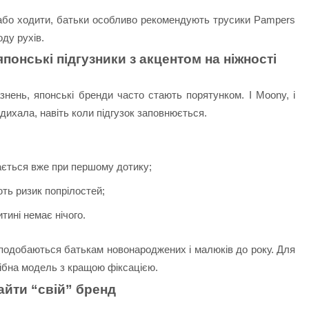
и або ходити, батьки особливо рекомендують трусики Pampers
оду рухів.
японські підгузники з акцентом на ніжності
нень, японські бренди часто стають порятунком. І Moony, і
 дихала, навіть коли підгузок заповнюється.
вається вже при першому дотику;
ть ризик попрілостей;
тині немає нічого.
 подобаються батькам новонароджених і малюків до року. Для
трібна модель з кращою фіксацією.
айти “свій” бренд