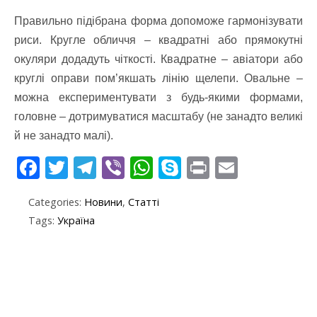
Правильно підібрана форма допоможе гармонізувати
риси. Кругле обличчя – квадратні або прямокутні
окуляри додадуть чіткості. Квадратне – авіатори або
круглі оправи пом’якшать лінію щелепи. Овальне –
можна експериментувати з будь-якими формами,
головне – дотримуватися масштабу (не занадто великі
й не занадто малі).
F
T
T
Vi
W
S
Pr
E
ac
w
el
b
h
k
in
m
Categories:
Новини
,
Статті
e
itt
e
er
at
y
t
ai
Tags:
Україна
b
er
gr
s
p
l
o
a
A
e
o
m
p
k
p