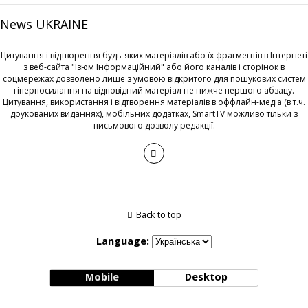
News UKRAINE
Цитування і відтворення будь-яких матеріалів або їх фрагментів в Інтернеті
з веб-сайта "Ізюм Інформаційний" або його каналів і сторінок в
соцмережах дозволено лише з умовою відкритого для пошукових систем
гіперпосилання на відповідний матеріал не нижче першого абзацу.
Цитування, використання і відтворення матеріалів в оффлайн-медіа (в т.ч.
друкованих виданнях), мобільних додатках, SmartTV можливо тільки з
письмового дозволу редакції.
Back to top
Language:
Mobile
Desktop