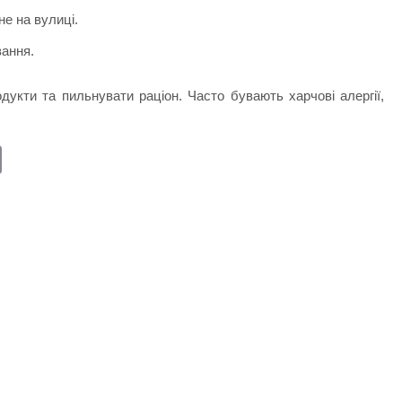
е на вулиці.
вання.
дукти та пильнувати раціон. Часто бувають харчові алергії,
E
m
ail