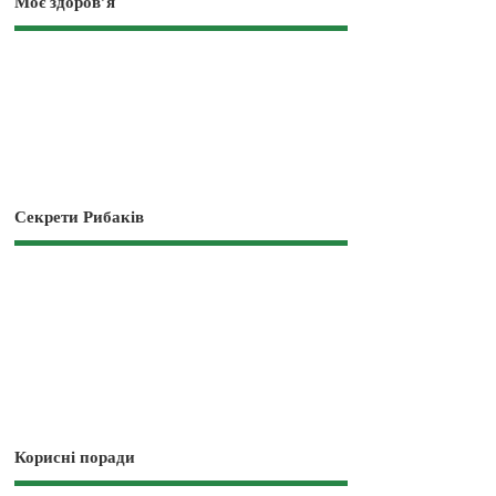
Моє здоров’я
Секрети Рибаків
Корисні поради