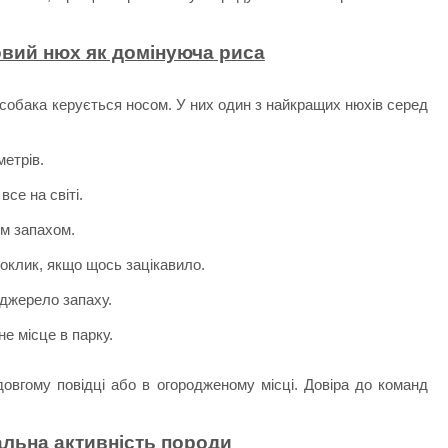
овий нюх як домінуюча риса
 собака керується носом. У них один з найкращих нюхів серед
метрів.
се на світі.
им запахом.
оклик, якщо щось зацікавило.
джерело запаху.
е місце в парку.
довгому повідці або в огородженому місці. Довіра до команд
альна активність породи