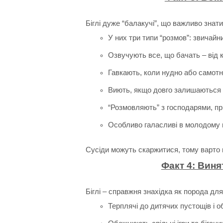
Біглі дуже “балакучі”, що важливо зна
У них три типи “розмов”: звичайний
Озвучують все, що бачать – від к
Гавкають, коли нудно або самотн
Виють, якщо довго залишаються 
“Розмовляють” з господарями, пр
Особливо галасливі в молодому в
Сусіди можуть скаржитися, тому варто п
Факт 4: Виня
Біглі – справжня знахідка як порода для 
Терплячі до дитячих пустощів і об