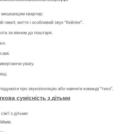
ти мешканцям квартир:
 гавкіт, виття і особливий звук “бейлінг”.
ота за вікном до поштаря.
ьо.
самі.
ивертаючи увагу.
іці.
одумати про звукоізоляцію або навчити команді “тихо”.
ткова сумісність з дітьми
сім’ї з дітьми:
іймів.