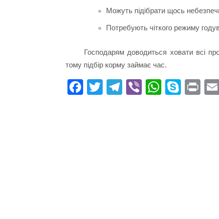
Можуть підібрати щось небезпечн
Потребують чіткого режиму году
Господарям доводиться ховати всі про
тому підбір корму займає час.
Fa
T
Te
Vi
W
S
Pr
ce
wi
le
be
ha
ky
in
bo
tte
gr
r
ts
pe
t
ok
r
a
A
m
pp