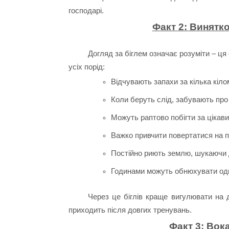
господарі.
Факт 2: Винятк
Догляд за біглем означає розуміти – ця
усіх порід:
Відчувають запахи за кілька кіло
Коли беруть слід, забувають про в
Можуть раптово побігти за цікав
Важко привчити повертатися на п
Постійно риють землю, шукаючи 
Годинами можуть обнюхувати одн
Через це біглів краще вигулювати на 
приходить після довгих тренувань.
Факт 3: Вок