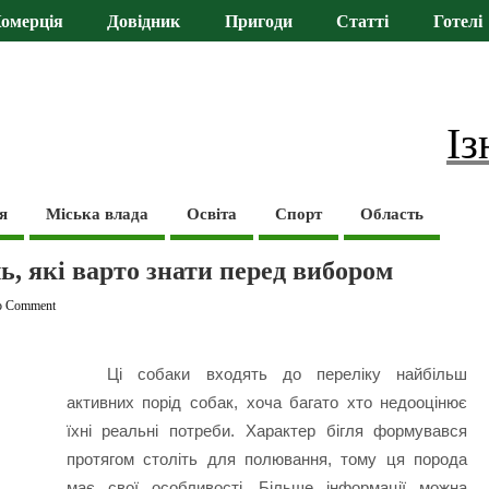
омерція
Довідник
Пригоди
Статті
Готелі
Із
я
Міська влада
Освіта
Спорт
Область
ль, які варто знати перед вибором
o Comment
Ці собаки входять до переліку найбільш
активних порід собак, хоча багато хто недооцінює
їхні реальні потреби. Характер бігля формувався
протягом століть для полювання, тому ця порода
має свої особливості. Більше інформації можна