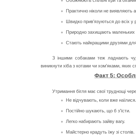
Обожнюють спільні ігри та біганин
Практично ніколи не виявляють а
Швидко прив’язуються до всіх у р
Природно захищають маленьких 
Стають найкращими друзями для п
З іншими собаками теж ладнають чу
виникнути хіба з котами чи хом’яками, яких 
Факт 5: Особл
Утримання бігля має свої труднощі чере
Не відчувають, коли вже наїлися
Постійно шукають, що б з’їсти.
Легко набирають зайву вагу.
Майстерно крадуть їжу зі столів.