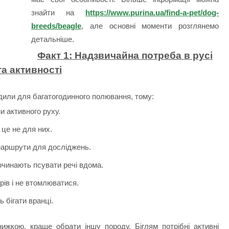
знайти на
https://www.purina.ua/find-a-pet/dog-
breeds/beagle
, але основні моменти розглянемо
детальніше.
Факт 1: Надзвичайна потреба в русі
та активності
одили для багатогодинного полювання, тому:
и активного руху.
 це не для них.
маршрути для досліджень.
очинають псувати речі вдома.
рів і не втомлюватися.
 бігати вранці.
жкою, краще обрати іншу породу. Біглям потрібні активні