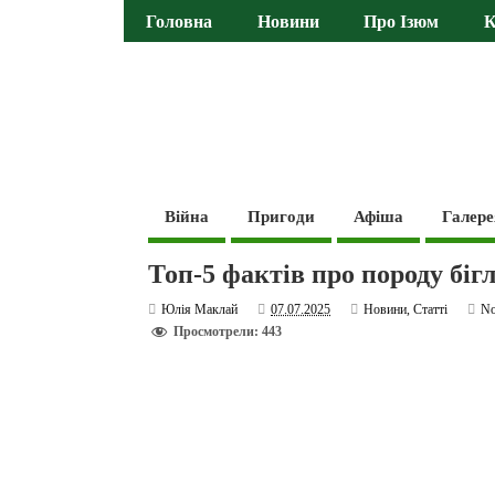
Головна
Новини
Про Ізюм
К
Війна
Пригоди
Афіша
Галере
Топ-5 фактів про породу біг
Юлія Маклай
07.07.2025
Новини
,
Статті
N
Просмотрели: 443