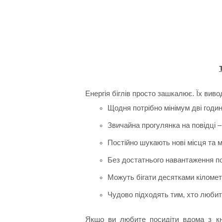
Енергія біглів просто зашкалює. Їх вив
Щодня потрібно мінімум дві годин
Звичайна прогулянка на повідці –
Постійно шукають нові місця та 
Без достатнього навантаження п
Можуть бігати десятками кіломет
Чудово підходять тим, хто любить
Якщо ви любите посидіти вдома з кни