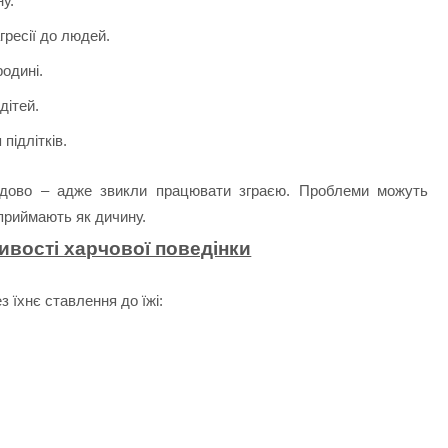
у.
гресії до людей.
одині.
дітей.
ідлітків.
дово – адже звикли працювати зграєю. Проблеми можуть
сприймають як дичину.
ивості харчової поведінки
з їхнє ставлення до їжі:
.