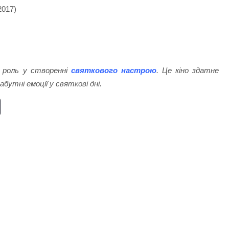
2017)
ву роль у створенні
святкового настрою
. Це кіно здатне
утні емоції у святкові дні.
E
m
ail