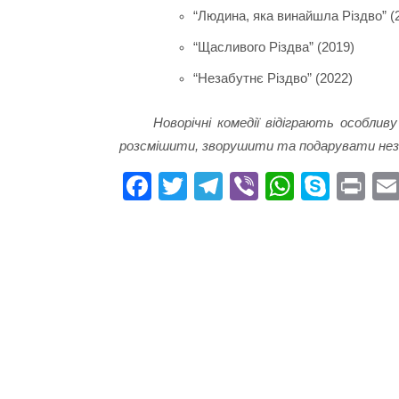
“Людина, яка винайшла Різдво” (
“Щасливого Різдва” (2019)
“Незабутнє Різдво” (2022)
Новорічні комедії відіграють особли
розсмішити, зворушити та подарувати незаб
Fa
T
Te
Vi
W
S
Pr
ce
wi
le
be
ha
ky
in
bo
tte
gr
r
ts
pe
t
ok
r
a
A
m
pp