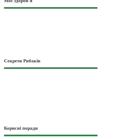
Моє здоров’я
Секрети Рибаків
Корисні поради