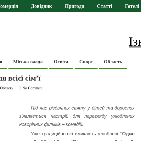
омерція
Довідник
Пригоди
Статті
Готелі
Із
я
Міська влада
Освіта
Спорт
Область
 всієї сім’ї
,
Область
No Comment
Під час різдвяних святу у дітей та дорослих
зʼявляється настрій для перегляду улюблених
новорічних фільмів – комедій.
Уже традиційно всі вмикають улюблені
“Один