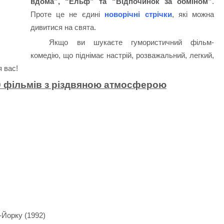
вдома”, “Ельф” та “Відпочинок за обміном”
.
Проте це не єдині
новорічні стрічки
, які можна
дивитися на свята.
Якщо ви шукаєте гумористичний фільм-
комедію, що піднімає настрій, розважальний, легкий,
 вас!
10 фільмів з різдвяною атмосферою
-Йорку (1992)