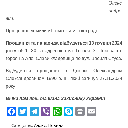
Олекс
андро
вич.
Про це повідомили у Ізюмській міській раді.
Прощання та панахида відбудуться 13 грудня 2024
року
об 11:30 за адресою вул. Гоголя, 3. Поховають
героя на Алеї Слави кладовища по вул. Василя Стуса.
Відбудеться прощання з Джеріх Олександром
Олександровичем 1990 р. н., який загинув 27.11.2024
року.
Вічна пам’ять та шана Захиснику України!
F
T
T
Vi
W
S
Pr
E
ac
w
el
b
h
k
in
m
Categories:
Анонс
,
Новини