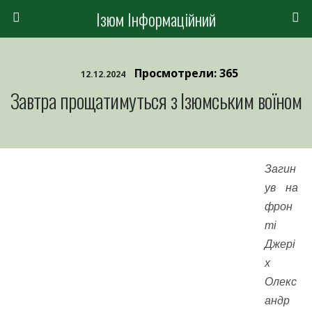
Ізюм Інформаційний
Просмотрели: 365
12.12.2024
Завтра прощатимуться з Ізюмським воїном
Загин
ув на
фрон
ті
Джері
х
Олекс
андр