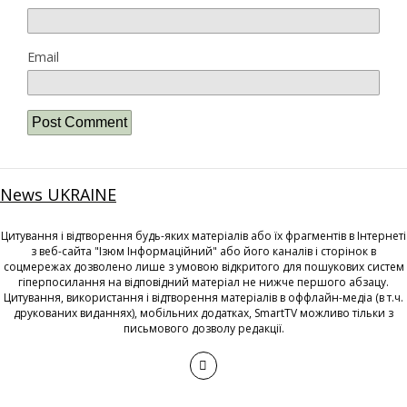
Email
News UKRAINE
Цитування і відтворення будь-яких матеріалів або їх фрагментів в Інтернеті
з веб-сайта "Ізюм Інформаційний" або його каналів і сторінок в
соцмережах дозволено лише з умовою відкритого для пошукових систем
гіперпосилання на відповідний матеріал не нижче першого абзацу.
Цитування, використання і відтворення матеріалів в оффлайн-медіа (в т.ч.
друкованих виданнях), мобільних додатках, SmartTV можливо тільки з
письмового дозволу редакції.