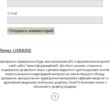
E-mail
News UKRAINE
Цитування і відтворення будь-яких матеріалів або їх фрагментів в Інтернеті
з веб-сайта "Ізюм Інформаційний" або його каналів і сторінок в
соцмережах дозволено лише з умовою відкритого для пошукових систем
гіперпосилання на відповідний матеріал не нижче першого абзацу.
Цитування, використання і відтворення матеріалів в оффлайн-медіа (в т.ч.
друкованих виданнях), мобільних додатках, SmartTV можливо тільки з
письмового дозволу редакції.