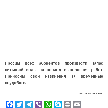
Просим всех абонентов произвести запас
питьевой воды на период выполнения работ.
Приносим свои извинения за временные
неудобства.
Источник: ИКВ ВКП
F
T
T
Vi
W
S
Pr
E