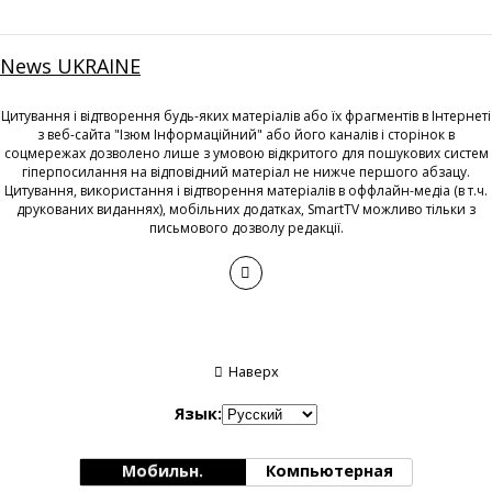
News UKRAINE
Цитування і відтворення будь-яких матеріалів або їх фрагментів в Інтернеті
з веб-сайта "Ізюм Інформаційний" або його каналів і сторінок в
соцмережах дозволено лише з умовою відкритого для пошукових систем
гіперпосилання на відповідний матеріал не нижче першого абзацу.
Цитування, використання і відтворення матеріалів в оффлайн-медіа (в т.ч.
друкованих виданнях), мобільних додатках, SmartTV можливо тільки з
письмового дозволу редакції.
Наверх
Язык:
Мобильн.
Компьютерная