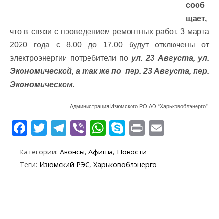
сооб
щает,
что в связи с проведением ремонтных работ, 3 марта
2020 года с 8.00 до 17.00 будут отключены от
электроэнергии потребители по
ул. 23 Августа, ул.
Экономической, а так же по пер. 23 Августа, пер.
Экономическом.
Администрация Изюмского РО АО “Харьковоблэнерго”.
F
T
T
Vi
W
S
Pr
E
ac
w
el
b
h
k
in
m
Категории:
Анонсы
,
Афиша
,
Новости
e
itt
e
er
at
y
t
ai
Теги:
Изюмский РЭС
,
Харьковоблэнерго
b
er
gr
s
p
l
o
a
A
e
o
m
p