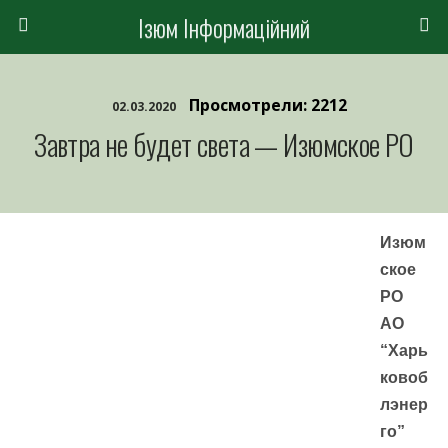
Ізюм Інформаційний
Просмотрели: 2212
02.03.2020
Завтра не будет света — Изюмское РО
Изюм
ское
РО
АО
“Харь
ковоб
лэнер
го”