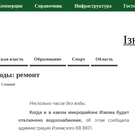
Коммерция
Справочник
Инфраструктура
Гост
Із
ская власть
Образование
Спорт
Область
воды: ремонт
1 Comment
Несколько часов без воды.
Когда и в каком микрорайоне Изюма будет
отключено водоснабжение,
об этом сообщила
администрация Изюмского КВ ВКП.