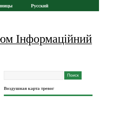
иницы
Русский
юм Інформаційний
Воздушная карта тревог