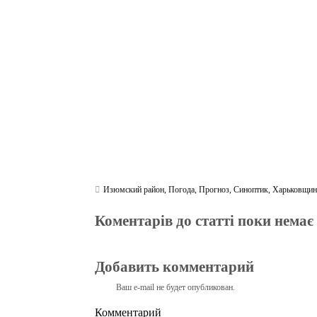
ok
r
a
A
m
pp
Изюмский район
,
Погода
,
Прогноз
,
Синоптик
,
Харьковщин
Коментарів до статті поки немає
Добавить комментарий
Ваш e-mail не будет опубликован.
Комментарий