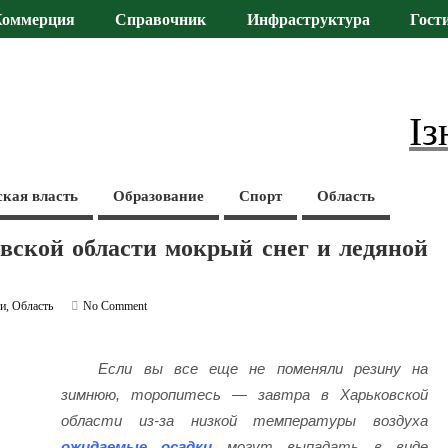
Коммерция
Справочник
Инфраструктура
Гост
Із
ская власть
Образование
Спорт
Область
овской области мокрый снег и ледяной
ти
,
Область
No Comment
Если вы все еще не поменяли резину на
зимнюю, торопитесь — завтра в Харьковской
области из-за низкой температуры воздуха
ожидаемые осадки
могут выпадать в виде