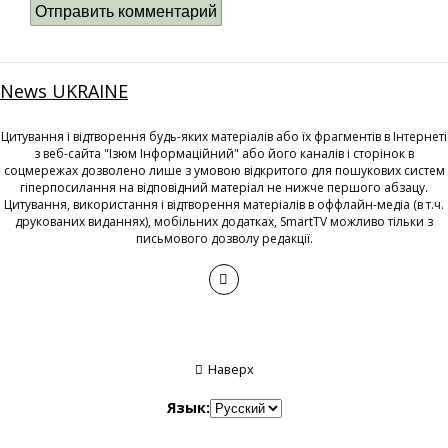
News UKRAINE
Цитування і відтворення будь-яких матеріалів або їх фрагментів в Інтернеті
з веб-сайта "Ізюм Інформаційний" або його каналів і сторінок в
соцмережах дозволено лише з умовою відкритого для пошукових систем
гіперпосилання на відповідний матеріал не нижче першого абзацу.
Цитування, використання і відтворення матеріалів в оффлайн-медіа (в т.ч.
друкованих виданнях), мобільних додатках, SmartTV можливо тільки з
письмового дозволу редакції.
Наверх
Язык: