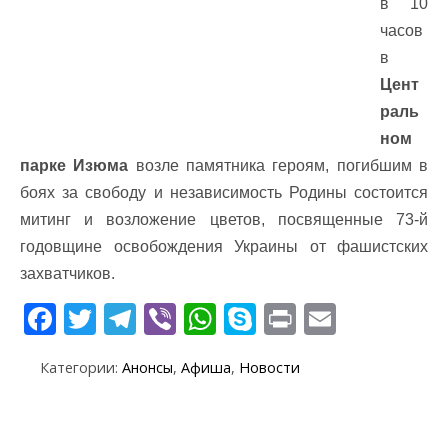
в 10
часов
в
Цент
раль
ном
парке Изюма
возле памятника героям, погибшим в
боях за свободу и независимость Родины состоится
митинг и возложение цветов, посвященные 73-й
годовщине освобождения Украины от фашистских
захватчиков.
F
T
T
Vi
W
S
Pr
E
ac
w
el
b
h
k
in
m
Категории:
Анонсы
,
Афиша
,
Новости
e
itt
e
er
at
y
t
ai
b
er
gr
s
p
l
o
a
A
e