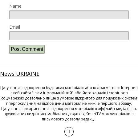
Name
Email
News UKRAINE
Цитування і відтворення будь-яких матеріалів або їх фрагментів в Інтернеті
з веб-сайта "Ізюм Інформаційний" або його каналів і сторінок в
соцмережах дозволено лише з умовою відкритого для пошукових систем
гіперпосилання на відповідний матеріал не нижче першого абзацу.
Цитування, використання і відтворення матеріалів в оффлайн-медіа (в т.ч.
друкованих виданнях), мобільних додатках, SmartTV можливо тільки з
письмового дозволу редакції.