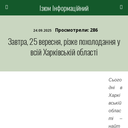
Ізюм Інформаційний
Просмотрели: 286
24.09.2025
Завтра, 25 вересня, різке похолодання у
всій Харківській області
Сього
дні в
Харкі
вській
облас
ті –
найт