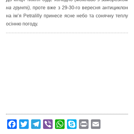
на грунті),
проте вже з 29-30-го вересня антициклон
на ім’я Petralilly принесе ясне небо та сонячну теплу
осінню погоду.
F
T
T
Vi
W
S
Pr
E
ac
w
el
b
h
k
in
m