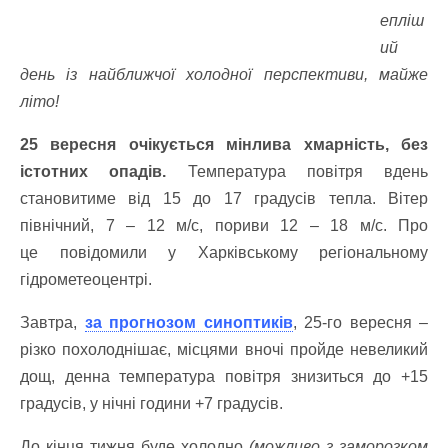
епліш
ий
день із найближчої холодної перспективи, майже
літо!
25 вересня очікується мінлива хмарність, без
істотних опадів.
Температура повітря вдень
становитиме від 15 до 17 градусів тепла. Вітер
північний, 7 – 12 м/с, пориви 12 – 18 м/с. Про
це повідомили у Харківському регіональному
гідрометеоцентрі.
Завтра,
за прогнозом синоптиків
, 25-го вересня –
різко похолоднішає, місцями вночі пройде невеликий
дощ, денна температура повітря знизиться до +15
градусів, у нічні години +7 градусів.
До кінця тижня буде холодно
(можливо з заморозком