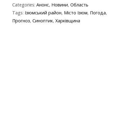
Categories:
Анонс
,
Новини
,
Область
e
itt
e
er
at
y
t
ai
Tags:
Ізюмський район
,
Місто Ізюм
,
Погода
,
b
er
gr
s
p
l
Прогноз
,
Синоптик
,
Харківщина
o
a
A
e
o
m
p
k
p