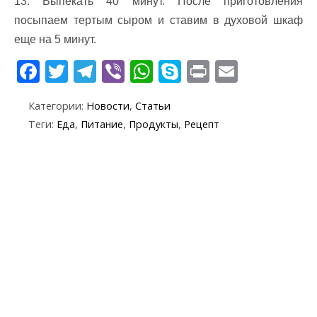
13. Выпекать 40 минут. После приготовления
посыпаем тертым сыром и ставим в духовой шкаф
еще на 5 минут.
F
T
T
Vi
W
S
Pr
E
ac
w
el
b
h
k
in
m
Категории:
Новости
,
Статьи
e
itt
e
er
at
y
t
ai
Теги:
Еда
,
Питание
,
Продукты
,
Рецепт
b
er
gr
s
p
l
o
a
A
e
o
m
p
k
p