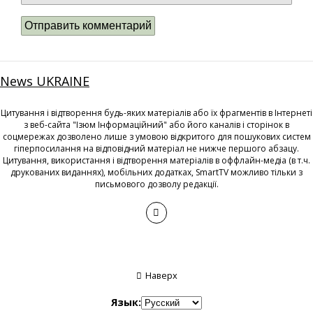
News UKRAINE
Цитування і відтворення будь-яких матеріалів або їх фрагментів в Інтернеті
з веб-сайта "Ізюм Інформаційний" або його каналів і сторінок в
соцмережах дозволено лише з умовою відкритого для пошукових систем
гіперпосилання на відповідний матеріал не нижче першого абзацу.
Цитування, використання і відтворення матеріалів в оффлайн-медіа (в т.ч.
друкованих виданнях), мобільних додатках, SmartTV можливо тільки з
письмового дозволу редакції.
Наверх
Язык: