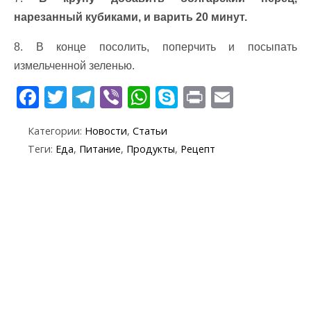
нарезанный кубиками, и варить 20 минут.
8. В конце посолить, поперчить и посыпать
измельченной зеленью.
F
T
T
Vi
W
S
Pr
E
ac
w
el
b
h
k
in
m
Категории:
Новости
,
Статьи
e
itt
e
er
at
y
t
ai
Теги:
Еда
,
Питание
,
Продукты
,
Рецепт
b
er
gr
s
p
l
o
a
A
e
o
m
p
k
p