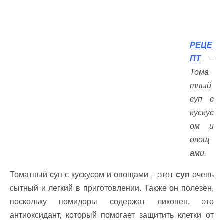
РЕЦЕ
ПТ
–
Тома
тный
суп с
кускус
ом и
овощ
ами.
Томатный суп с кускусом и овощами
– этот
суп
очень
сытный и легкий в приготовлении. Также он полезен,
поскольку помидоры содержат ликопен, это
антиоксидант, который помогает защитить клетки от