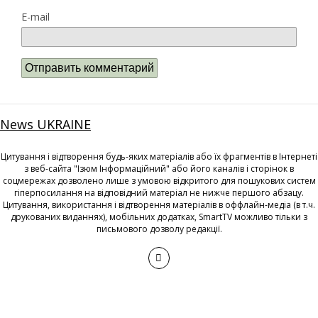
E-mail
News UKRAINE
Цитування і відтворення будь-яких матеріалів або їх фрагментів в Інтернеті
з веб-сайта "Ізюм Інформаційний" або його каналів і сторінок в
соцмережах дозволено лише з умовою відкритого для пошукових систем
гіперпосилання на відповідний матеріал не нижче першого абзацу.
Цитування, використання і відтворення матеріалів в оффлайн-медіа (в т.ч.
друкованих виданнях), мобільних додатках, SmartTV можливо тільки з
письмового дозволу редакції.