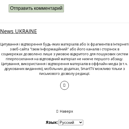
News UKRAINE
Цитування і відтворення будь-яких матеріалів або їх фрагментів в Інтернеті
з веб-сайта "Ізюм Інформаційний" або його каналів і сторінок в
соцмережах дозволено лише з умовою відкритого для пошукових систем
гіперпосилання на відповідний матеріал не нижче першого абзацу.
Цитування, використання і відтворення матеріалів в оффлайн-медіа (в т.ч.
друкованих виданнях), мобільних додатках, SmartTV можливо тільки з
письмового дозволу редакції.
Наверх
Язык: