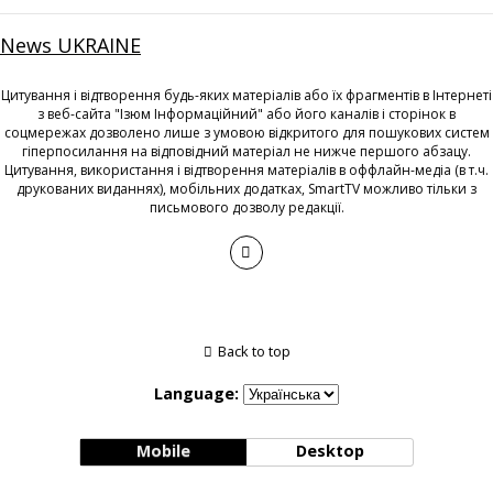
News UKRAINE
Цитування і відтворення будь-яких матеріалів або їх фрагментів в Інтернеті
з веб-сайта "Ізюм Інформаційний" або його каналів і сторінок в
соцмережах дозволено лише з умовою відкритого для пошукових систем
гіперпосилання на відповідний матеріал не нижче першого абзацу.
Цитування, використання і відтворення матеріалів в оффлайн-медіа (в т.ч.
друкованих виданнях), мобільних додатках, SmartTV можливо тільки з
письмового дозволу редакції.
Back to top
Language:
Mobile
Desktop