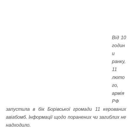
Від 10
годин
и
ранку,
11
люто
го,
армія
РФ
запустила в бік Борівської громади 11 керованих
авіабомб. Інформації щодо поранених чи загиблих не
надходило.