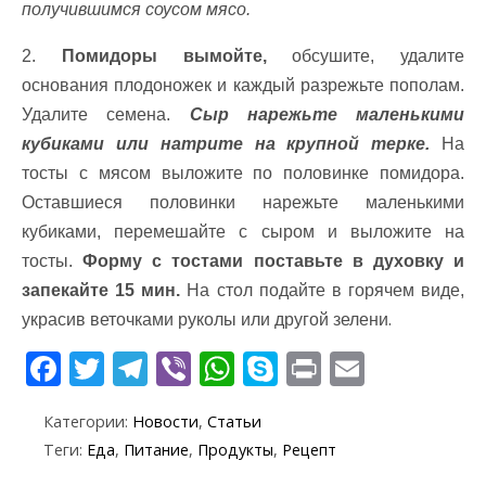
получившимся соусом мясо.
2.
Помидоры вымойте,
обсушите, удалите
основания плодоножек и каждый разрежьте пополам.
Удалите семена.
Сыр нарежьте маленькими
кубиками или натрите на крупной терке.
На
тосты с мясом выложите по половинке помидора.
Оставшиеся половинки нарежьте маленькими
кубиками, перемешайте с сыром и выложите на
тосты.
Форму с тостами поставьте в духовку и
запекайте 15 мин.
На стол подайте в горячем виде,
.
украсив веточками руколы или другой зелени
F
T
T
Vi
W
S
Pr
E
ac
w
el
b
h
k
in
m
Категории:
Новости
,
Статьи
e
itt
e
er
at
y
t
ai
Теги:
Еда
,
Питание
,
Продукты
,
Рецепт
b
er
gr
s
p
l