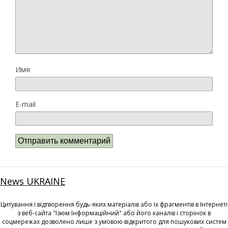
Имя
E-mail
News UKRAINE
Цитування і відтворення будь-яких матеріалів або їх фрагментів в Інтернеті
з веб-сайта "Ізюм Інформаційний" або його каналів і сторінок в
соцмережах дозволено лише з умовою відкритого для пошукових систем