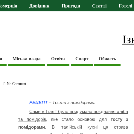
омерція
Довідник
Пригоди
Статті
Готелі
Із
я
Міська влада
Освіта
Спорт
Область
No Comment
РЕЦЕПТ
– Тости з помідорами.
Саме в Італії було придумано поєднання хліба
та помідорів
, яке стало основою для
тосту з
помідорами
. В італійській кухні ця страва