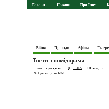
Головна
Новини
Про Ізюм
К
Війна
Пригоди
Афіша
Галере
Тости з помідорами
Ізюм Інформаційний
03.11.2025
Новини
,
Статті
Просмотрели: 1232