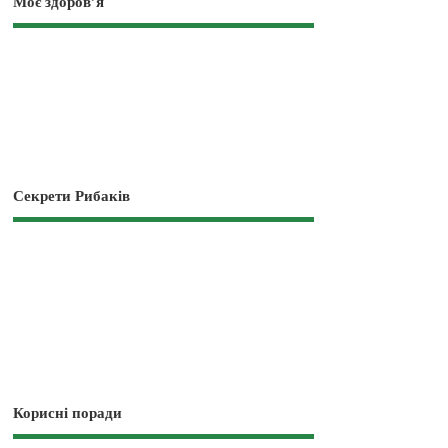
Моє здоров’я
Секрети Рибаків
Корисні поради