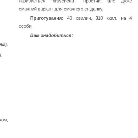
називається “bruschetta”. Простий, але дуже
смачний варіант для смачного сніданку.
Приготування:
40 хвилин, 310 ккал. на 4
особи.
Вам знадобиться:
ам),
ї,
ком,