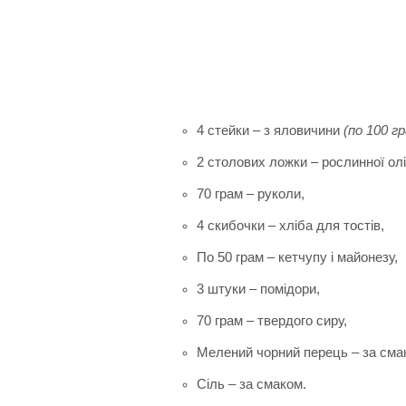
4 стейки – з яловичини
(по 100 гр
2 столових ложки – рослинної олі
70 грам – руколи,
4 скибочки – хліба для тостів,
По 50 грам – кетчупу і майонезу,
3 штуки – помідори,
70 грам – твердого сиру,
Мелений чорний перець – за сма
Сіль – за смаком.