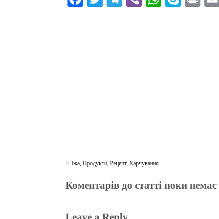
ce
wi
le
be
ha
ky
in
bo
tte
gr
r
ts
pe
t
ok
r
a
A
m
pp
Їжа
,
Продукти
,
Рецепт
,
Харчування
Коментарів до статті поки немає
Leave a Reply