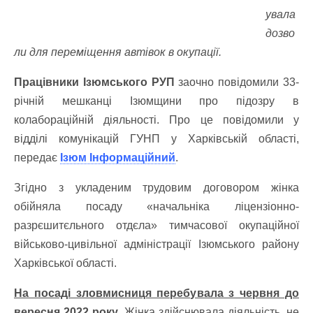
увала
дозво
ли для переміщення автівок в окупації.
Працівники Ізюмського РУП
заочно повідомили 33-
річній мешканці Ізюмщини про підозру в
колабораційній діяльності. Про це повідомили у
відділі комунікацій ГУНП у Харківській області,
передає
Ізюм Інформаційний
.
Згідно з укладеним трудовим договором жінка
обійняла посаду «начальніка ліцензіонно-
разрєшитєльного отдєла» тимчасової окупаційної
військово-цивільної адміністрації Ізюмського району
Харківської області.
На посаді зловмисниця перебувала з червня до
вересня 2022 року.
Жінка здійснювала діяльність, не