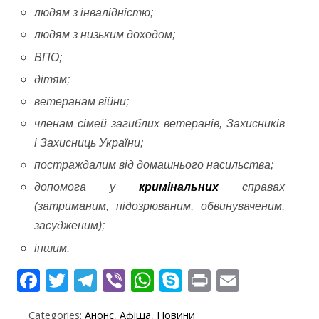
людям з інвалідністю;
людям з низьким доходом;
ВПО;
дітям;
ветеранам війни;
членам сімей загиблих ветеранів, Захисників
і Захисниць України;
п
остраждалим від домашнього насильства;
допомога у
кримінальних
справах
(
затриманим, підозрюваним, обвинуваченим,
засудженим);
іншим.
F
T
T
Vi
W
S
Pr
E
ac
w
el
b
h
k
in
m
Categories:
Анонс
,
Афіша
,
Новини