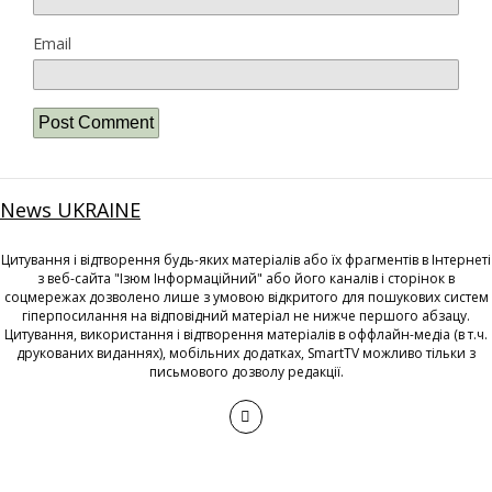
Email
News UKRAINE
Цитування і відтворення будь-яких матеріалів або їх фрагментів в Інтернеті
з веб-сайта "Ізюм Інформаційний" або його каналів і сторінок в
соцмережах дозволено лише з умовою відкритого для пошукових систем
гіперпосилання на відповідний матеріал не нижче першого абзацу.
Цитування, використання і відтворення матеріалів в оффлайн-медіа (в т.ч.
друкованих виданнях), мобільних додатках, SmartTV можливо тільки з
письмового дозволу редакції.