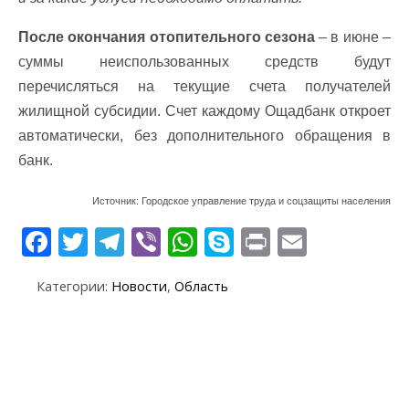
После окончания отопительного сезона
– в июне –
суммы неиспользованных средств будут
перечисляться на текущие счета получателей
жилищной субсидии. Счет каждому Ощадбанк откроет
автоматически, без дополнительного обращения в
банк.
Источник: Городское управление труда и соцзащиты населения
F
T
T
Vi
W
S
Pr
E
ac
w
el
b
h
k
in
m
Категории:
Новости
,
Область
e
itt
e
er
at
y
t
ai
b
er
gr
s
p
l
o
a
A
e
o
m
p