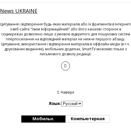
News UKRAINE
Цитування і відтворення будь-яких матеріалів або їх фрагментів в Інтернеті
з веб-сайта "Ізюм Інформаційний" або його каналів і сторінок в
соцмережах дозволено лише з умовою відкритого для пошукових систем
гіперпосилання на відповідний матеріал не нижче першого абзацу.
Цитування, використання і відтворення матеріалів в оффлайн-медіа (в т.ч.
друкованих виданнях), мобільних додатках, SmartTV можливо тільки з
письмового дозволу редакції.
Наверх
Язык:
Мобильн.
Компьютерная