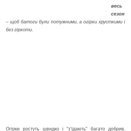
весь
сезон
– щоб батоги були потужними, а огірки хрусткими і
без гіркоти.
Огірки ростуть швидко і “з’їдають” багато добрив.