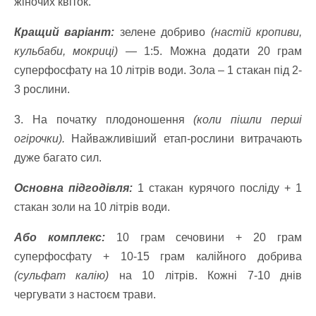
жіночих квіток.
Кращий варіант:
зелене добриво
(настій кропиви,
кульбаби, мокриці)
— 1:5.
Можна додати 20 грам
суперфосфату на 10 літрів води.
Зола – 1 стакан під 2-
3 рослини.
3. На початку плодоношення
(коли пішли перші
огірочки).
Найважливіший етап-рослини витрачають
дуже багато сил.
Основна підгодівля:
1 стакан курячого посліду + 1
стакан золи на 10 літрів води.
Або комплекс:
10 грам сечовини + 20 грам
суперфосфату + 10-15 грам калійного добрива
(сульфат калію)
на 10 літрів.
Кожні 7-10 днів
чергувати з настоєм трави.