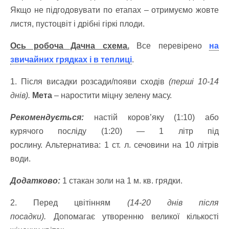
Якщо не підгодовувати по етапах – отримуємо жовте
листя, пустоцвіт і дрібні гіркі плоди.
Ось робоча Дачна схема.
Все перевірено
на
звичайних грядках і в теплиці
.
1. Після висадки розсади/появи сходів
(перші 10-14
днів).
Мета
– наростити міцну зелену масу.
Рекомендується:
настій коров’яку (1:10) або
курячого посліду (1:20) — 1 літр під
рослину.
Альтернатива: 1 ст. л. сечовини на 10 літрів
води.
Додатково:
1 стакан золи на 1 м. кв. грядки.
2. Перед цвітінням
(14-20 днів після
посадки).
Допомагає утворенню великої кількості