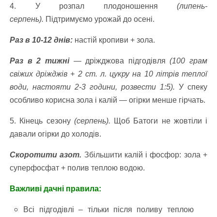
4. У розпал плодоношення
(липень-
серпень).
Підтримуємо урожай до осені.
Раз в 10-12 днів:
настій кропиви + зола.
Раз в 2 тижні
— дріжджова підгодівля
(100 грам
свіжих дріжджів + 2 ст. л. цукру на 10 літрів теплої
води, настояти 2-3 години, розвести 1:5).
У спеку
особливо корисна зола і калій — огірки менше гірчать.
5. Кінець сезону
(серпень).
Щоб Батоги не жовтіли і
давали огірки до холодів.
Скоротити азот.
Збільшити калій і фосфор: зола +
суперфосфат + полив теплою водою.
Важливі дачні правила:
Всі підгодівлі – тільки після поливу теплою