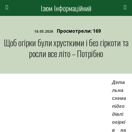
Ізюм Інформаційний
Просмотрели: 169
16.05.2026
Щоб огірки були хрусткими і без гіркоти та
росли все літо – Потрібно
Дета
льна
схема
підго
дівлі
огіркі
в на