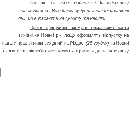
Тож під час нього додаткові дні відпочинку
скасовуються. Вихідними будуть лише ті святкові
дні, що випадають на суботу та неділю.
Проте працівники можуть самостійно взяти
вихідні на Новий рік, якщо оформлять відпустку на
ь надати працівникам вихідний на Різдво
(25 грудня)
та Новий
 В такому разі співробітники зможуть отримати день відпочинку
E
m
ail