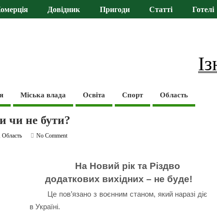
омерція
Довідник
Пригоди
Статті
Готелі
Із
я
Міська влада
Освіта
Спорт
Область
и чи не бути?
,
Область
No Comment
На Новий рік та Різдво
додаткових вихідних – не буде!
Це пов’язано з воєнним станом, який наразі діє
в Україні.