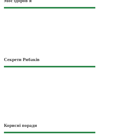
Моє здоров’я
Секрети Рибаків
Корисні поради