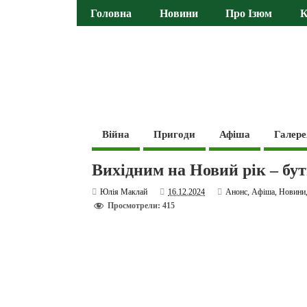
Головна
Новини
Про Ізюм
К
Війна
Пригоди
Афіша
Галере
Вихідним на Новий рік – бут
Юлія Маклай
16.12.2024
Анонс
,
Афіша
,
Новини
Просмотрели: 415