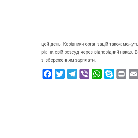
цей день
.
Керівники організацій також можут
рік на свій розсуд через відповідний наказ.
зі збереженням зарплати.
Fa
T
Te
Vi
W
S
Pr
ce
wi
le
be
ha
ky
in
bo
tte
gr
r
ts
pe
t
ok
r
a
A
m
pp