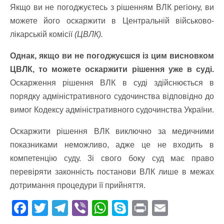
Якщо ви не погоджуєтесь з рішенням ВЛК регіону, ви
можете його оскаржити в Центральній військово-
лікарській комісії
(ЦВЛК).
Однак, якщо ви не погоджуєшся із цим висновком
ЦВЛК, то можете оскаржити рішення уже в суді.
Оскарження рішення ВЛК в суді здійснюється в
порядку адміністративного судочинства відповідно до
вимог Кодексу адміністративного судочинства України.
Оскаржити рішення ВЛК виключно за медичними
показниками неможливо, адже це не входить в
компетенцію суду. 3i свого боку суд має право
перевіряти законність постанови ВЛК лише в межах
дотримання процедури її прийняття.
F
T
T
Vi
W
S
Pr
E
ac
w
el
b
h
k
in
m