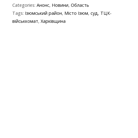
Categories:
Анонс
,
Новини
,
Область
e
itt
e
er
at
y
t
ai
Tags:
Ізюмський район
,
Місто Ізюм
,
суд
,
ТЦК-
b
er
gr
s
p
l
військкомат
,
Харківщина
o
a
A
e
o
m
p
k
p