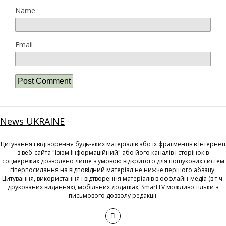
Name
Email
News UKRAINE
Цитування і відтворення будь-яких матеріалів або їх фрагментів в Інтернеті
з веб-сайта "Ізюм Інформаційний" або його каналів і сторінок в
соцмережах дозволено лише з умовою відкритого для пошукових систем
гіперпосилання на відповідний матеріал не нижче першого абзацу.
Цитування, використання і відтворення матеріалів в оффлайн-медіа (в т.ч.
друкованих виданнях), мобільних додатках, SmartTV можливо тільки з
письмового дозволу редакції.