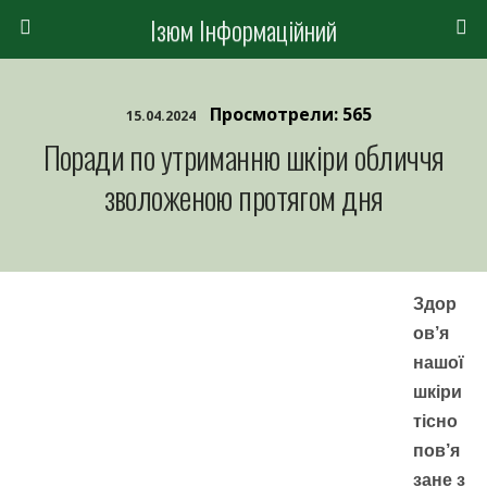
Ізюм Інформаційний
Просмотрели: 565
15.04.2024
Поради по утриманню шкіри обличчя
зволоженою протягом дня
Здор
ов’я
нашої
шкіри
тісно
пов’я
зане з