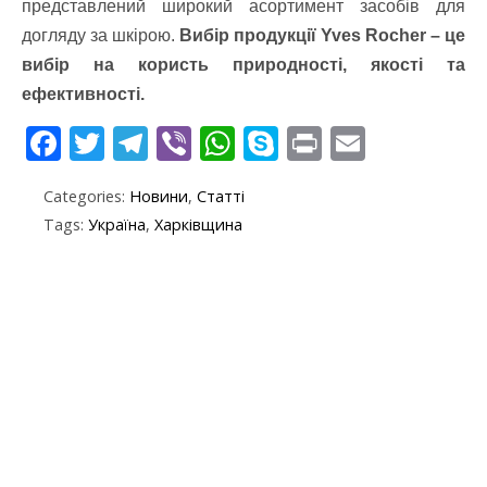
представлений широкий асортимент засобів для
догляду за шкірою.
Вибір продукції Yves Rocher – це
вибір на користь природності, якості та
ефективності.
F
T
T
Vi
W
S
Pr
E
ac
w
el
b
h
k
in
m
Categories:
Новини
,
Статті
e
itt
e
er
at
y
t
ai
Tags:
Україна
,
Харківщина
b
er
gr
s
p
l
o
a
A
e
o
m
p
k
p