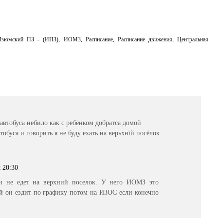
Изюмский ПЗ - (ИПЗ)
,
ИОМЗ
,
Расписание
,
Расписание движения
,
Центральная
автобуса небило как с ребёнком добратса домой
обуса и говорить я не буду ехать на верьхнїй посёлок
t 20:30
 не едет на верхний поселок. У него ИОМЗ это
ой он ездит по графику потом на ИЗОС если конечно