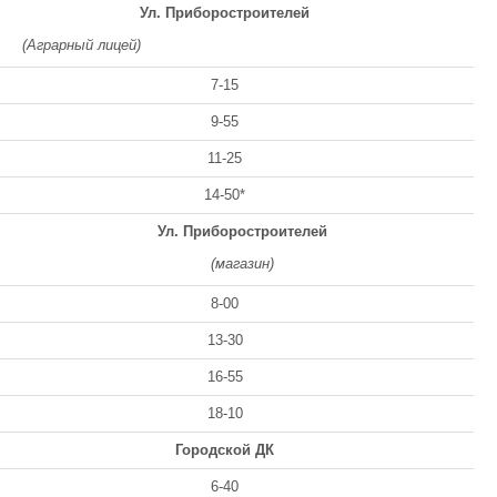
Ул. Приборостроителей
(Аграрный лицей)
7-15
9-55
11-25
14-50*
Ул. Приборостроителей
(магазин)
8-00
13-30
16-55
18-10
Городской ДК
6-40