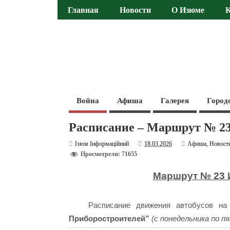
Главная
Новости
О Изюме
Война
Афиша
Галерея
Город
Расписание – Маршрут № 23
Ізюм Інформаційний
18.03.2026
Афиша
,
Новост
Просмотрели: 71655
Маршрут № 23 
Расписание движения автобусов н
Приборостроителей”
(с понедельника по п