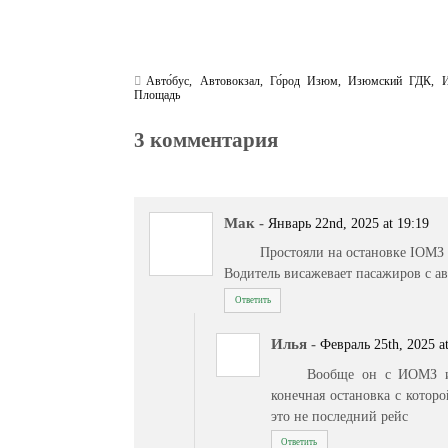
Авто́бус
,
Автовокзал
,
Го́род Изюм
,
Изюмский ГДК
,
Площадь
3 комментария
Мак
-
Январь 22nd, 2025 at 19:19
Простояли на остановке ІОМЗ 
Водитель висажевает пасажиров с авт
Ответить
Илья
-
Февраль 25th, 2025 a
Вообще он с ИОМЗ и
конечная остановка с котор
это не последний рейс
Ответить