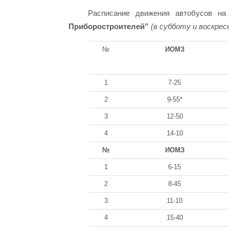
Расписание движения автобусов н
Приборостроителей”
(в субботу и воскрес
№
ИОМЗ
1
7-25
2
9-55*
3
12-50
4
14-10
№
ИОМЗ
1
6-15
2
8-45
3
11-10
4
15-40