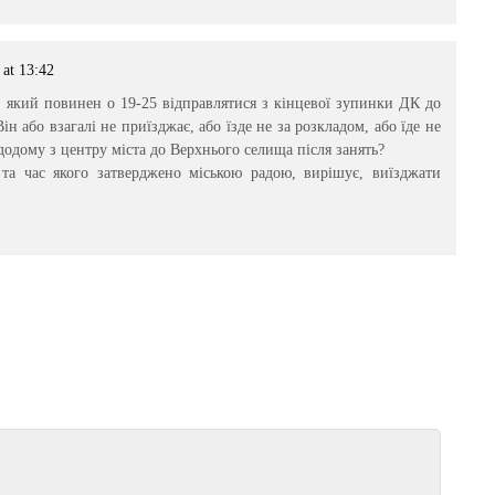
 at 13:42
 який повинен о 19-25 відправлятися з кінцевої зупинки ДК до
н або взагалі не приїзджає, або їзде не за розкладом, або їде не
додому з центру міста до Верхнього селища після занять?
а час якого затверджено міською радою, вирішує, виїзджати