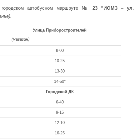
а городском автобусном маршруте
№ 23 “ИОМЗ – ул.
енье).
Улица Приборостроителей
(магазин)
8-00
10-25
13-30
14-50*
Городской ДК
6-40
9-15
12-10
16-25