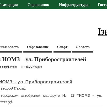
Коммерция
Справочник
Инфраструктура
Гост
Із
ская власть
Образование
Спорт
Область
 ИОМЗ – ул. Приборостроителей
и
,
Справочник
3 комментария
ИОМЗ – ул. Приборостроителей
(город Изюм).
а городском автобусном маршруте
№ 23 “ИОМЗ – ул.
ятницу).