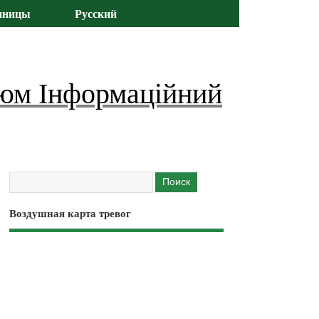
иницы
Русский
юм Інформаційний
Воздушная карта тревог