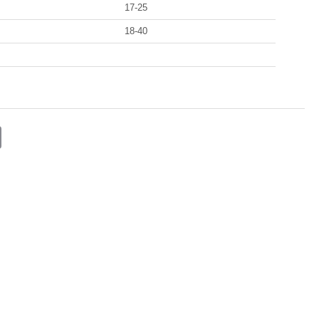
17-25
18-40
E
m
ail