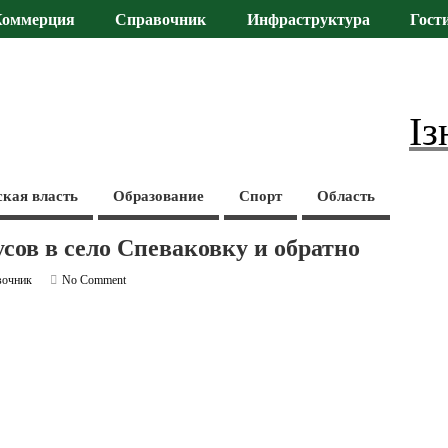
Коммерция
Справочник
Инфраструктура
Гост
Із
ская власть
Образование
Спорт
Область
сов в село Спеваковку и обратно
вочник
No Comment