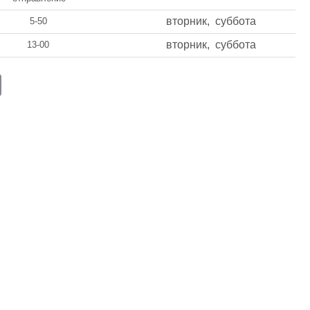
вторник, суббота
5-50
вторник, суббота
13-00
E
m
ail