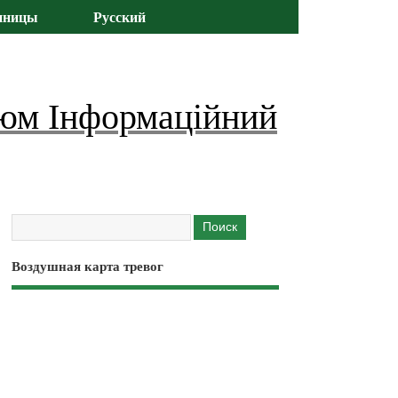
иницы
Русский
юм Інформаційний
Воздушная карта тревог