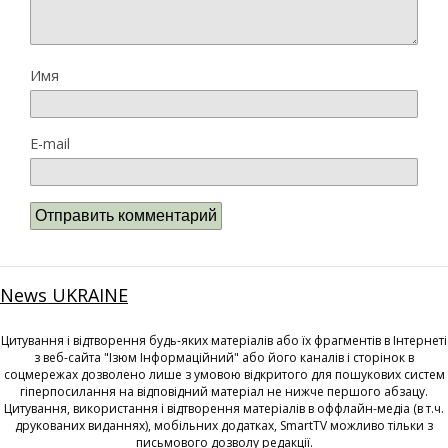
Имя
E-mail
News UKRAINE
Цитування і відтворення будь-яких матеріалів або їх фрагментів в Інтернеті
з веб-сайта "Ізюм Інформаційний" або його каналів і сторінок в
соцмережах дозволено лише з умовою відкритого для пошукових систем
гіперпосилання на відповідний матеріал не нижче першого абзацу.
Цитування, використання і відтворення матеріалів в оффлайн-медіа (в т.ч.
друкованих виданнях), мобільних додатках, SmartTV можливо тільки з
письмового дозволу редакції.