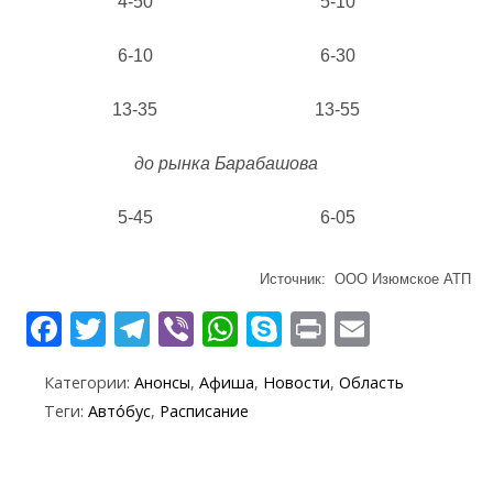
4-50
5-10
6-10
6-30
13-35
13-55
до рынка Барабашова
5-45
6-05
Источник: ООО Изюмское АТП
F
T
T
Vi
W
S
Pr
E
ac
w
el
b
h
k
in
m
Категории:
Анонсы
,
Афиша
,
Новости
,
Область
e
itt
e
er
at
y
t
ai
Теги:
Авто́бус
,
Расписание
b
er
gr
s
p
l
o
a
A
e