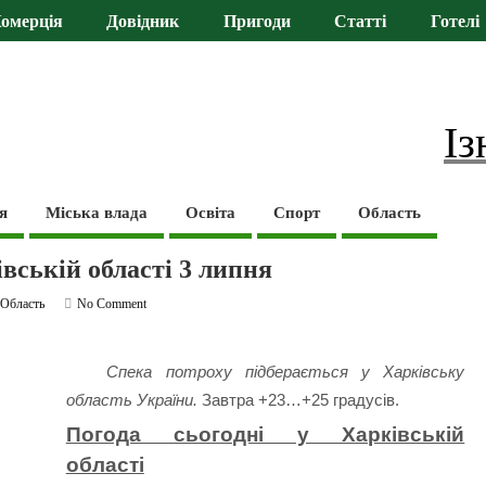
омерція
Довідник
Пригоди
Статті
Готелі
Із
я
Міська влада
Освіта
Спорт
Область
івській області 3 липня
,
Область
No Comment
Спека потроху підберається у Харківську
область України.
Завтра +23…+25 градусів.
Погода сьогодні у Харківській
області