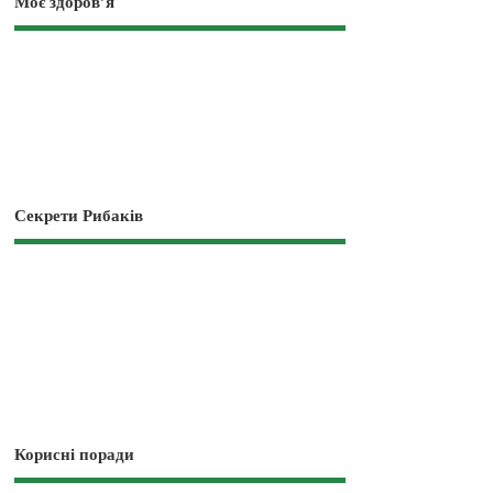
Моє здоров’я
Секрети Рибаків
Корисні поради