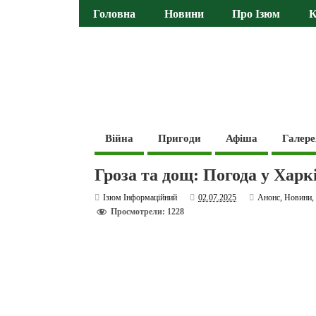
Головна
Новини
Про Ізюм
К
Війна
Пригоди
Афіша
Галере
Гроза та дощ: Погода у Харк
Ізюм Інформаційний
02.07.2025
Анонс
,
Новини
Просмотрели: 1228