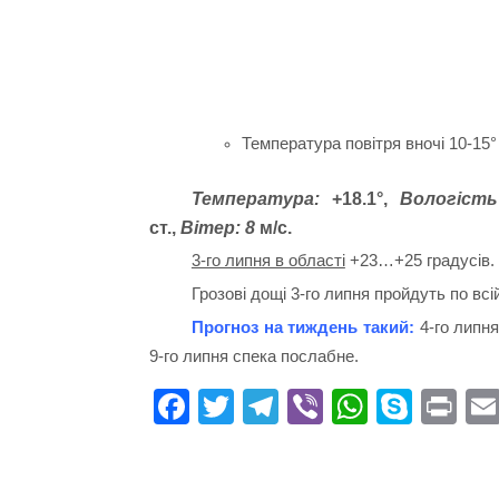
Температура повітря вночі 10-15°
Температура:
+18.1
°,
Вологість
ст.,
Вітер:
8
м/с.
3-го липня в області
+23…+25 градусів.
Грозові дощі 3-го липня пройдуть по всі
Прогноз на тиждень такий:
4-го липня
9-го липня спека послабне.
Fa
T
Te
Vi
W
S
Pr
ce
wi
le
be
ha
ky
in
bo
tte
gr
r
ts
pe
t