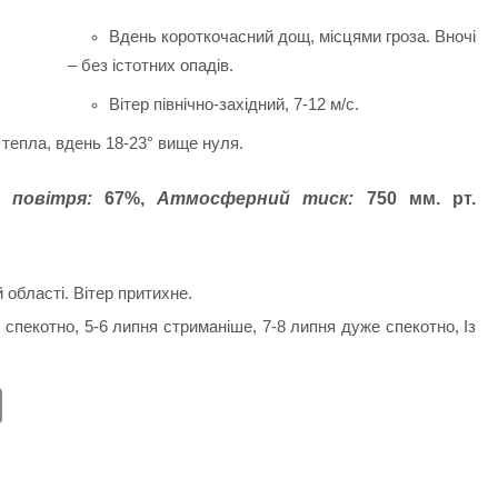
Вдень короткочасний дощ, місцями гроза. Вночі
– без істотних опадів.
Вітер північно-західний, 7-12 м/с.
 тепла, вдень 18-23° вище нуля.
 повітря:
67
%,
Атмосферний тиск:
750
мм. рт.
й області. Вітер притихне.
 спекотно, 5-6 липня стриманіше, 7-8 липня дуже спекотно, Із
E
m
ail