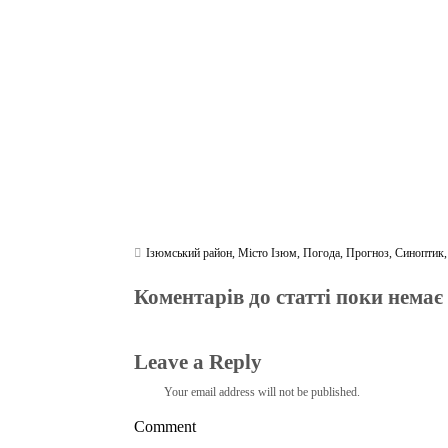
ok
r
a
A
m
pp
Ізюмський район
,
Місто Ізюм
,
Погода
,
Прогноз
,
Синоптик
Коментарів до статті поки немає
Leave a Reply
Your email address will not be published.
Comment