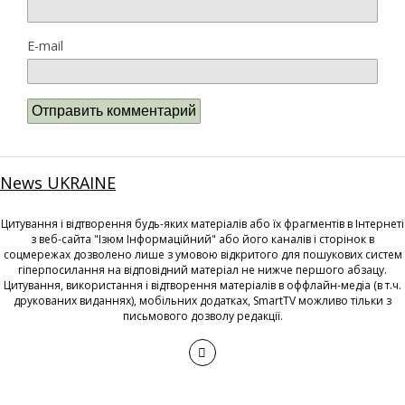
E-mail
News UKRAINE
Цитування і відтворення будь-яких матеріалів або їх фрагментів в Інтернеті
з веб-сайта "Ізюм Інформаційний" або його каналів і сторінок в
соцмережах дозволено лише з умовою відкритого для пошукових систем
гіперпосилання на відповідний матеріал не нижче першого абзацу.
Цитування, використання і відтворення матеріалів в оффлайн-медіа (в т.ч.
друкованих виданнях), мобільних додатках, SmartTV можливо тільки з
письмового дозволу редакції.