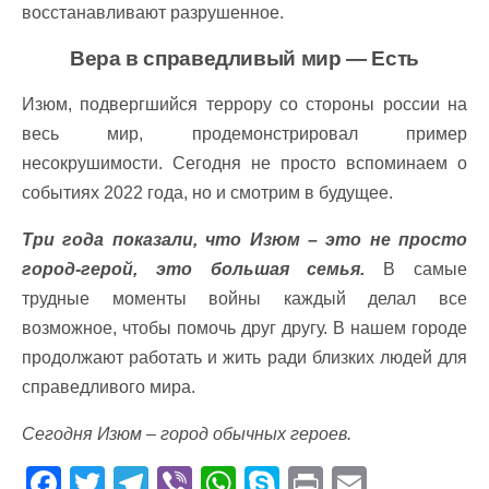
восстанавливают разрушенное.
Вера в справедливый мир — Есть
Изюм, подвергшийся террору со стороны россии на
весь мир, продемонстрировал пример
несокрушимости. Сегодня не просто вспоминаем о
событиях 2022 года, но и смотрим в будущее.
Три года показали, что Изюм – это не просто
город-герой, это большая семья.
В самые
трудные моменты войны каждый делал все
возможное, чтобы помочь друг другу. В нашем городе
продолжают работать и жить ради близких людей для
справедливого мира.
Сегодня Изюм – город обычных героев.
F
T
T
Vi
W
S
Pr
E