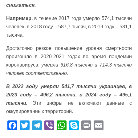
снижаться.
Например,
в течение 2017 года умерло 574,1 тысячи
человек, в 2018 году – 587,7 тысяч, в 2019 году – 581,1
тысяча.
Достаточно резкое повышение уровня смертности
произошло в 2020-2021 годах во время пандемии
коронавируса:
умерли 616,8 тысячи и 714,3 тысячи
человек соответственно.
В 2022 году умерли 541,7 тысячи украинцев, в
2023 году – 496,2 тысячи, в 2024 году – 495,1
тысячи.
Эти цифры не включают данные с
оккупированных территорий.
F
T
T
Vi
W
S
Pr
E
ac
w
el
b
h
k
in
m