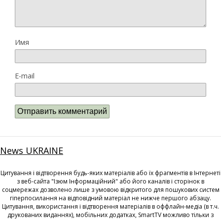
Имя
E-mail
News UKRAINE
Цитування і відтворення будь-яких матеріалів або їх фрагментів в Інтернеті
з веб-сайта "Ізюм Інформаційний" або його каналів і сторінок в
соцмережах дозволено лише з умовою відкритого для пошукових систем
гіперпосилання на відповідний матеріал не нижче першого абзацу.
Цитування, використання і відтворення матеріалів в оффлайн-медіа (в т.ч.
друкованих виданнях), мобільних додатках, SmartTV можливо тільки з