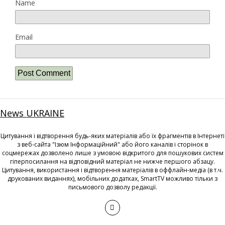
Name
Email
News UKRAINE
Цитування і відтворення будь-яких матеріалів або їх фрагментів в Інтернеті
з веб-сайта "Ізюм Інформаційний" або його каналів і сторінок в
соцмережах дозволено лише з умовою відкритого для пошукових систем
гіперпосилання на відповідний матеріал не нижче першого абзацу.
Цитування, використання і відтворення матеріалів в оффлайн-медіа (в т.ч.
друкованих виданнях), мобільних додатках, SmartTV можливо тільки з
письмового дозволу редакції.