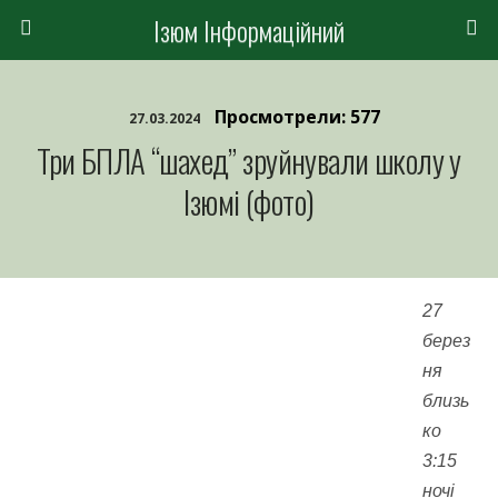
Ізюм Інформаційний
Просмотрели: 577
27.03.2024
Три БПЛА “шахед” зруйнували школу у
Ізюмі (фото)
27
берез
ня
близь
ко
3:15
ночі