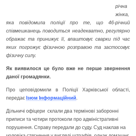
річна
жінка,
яка повідомила поліції про те, що 46-річний
співмешканець поводиться неадекватно, регулярно
ображає та принижує її, влаштовує сварки під час
яких погрожує фізичною розправою та застосовує
фізичну силу.
Як виявилося це було вже не перше звернення
даної громадянки.
Про цеповідомили в Поліції Харківської області,
передає
Ізюм Інформаційний
.
Дільничі офіцери склали два термінові заборонні
приписи та чотири протоколи про адміністративні
порушення. Справу передали до суду. Суд наклав на
чоловіка стягнення у вигляді штрафів, однак домашнє