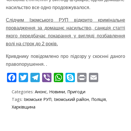
насильство все одно продовжувалося.
Слідчим Ізюмського РУП відкрито кримінальне
провадження за домашнє насильство, санкція статті
якого передбачає покарання у вигляді позбавлення
волі на строк до 2 років.
Кривднику повідомлено про підозру у скоєнні даного
правопорушення. .
F
T
T
Vi
W
S
Pr
E
ac
w
el
b
h
k
in
m
Categories:
Анонс
,
Новини
,
Пригоди
e
itt
e
er
at
y
t
ai
Tags:
Ізюмське РУП
,
Ізюмський район
,
Поліція
,
b
er
gr
s
p
l
Харківщина
o
a
A
e
o
m
p