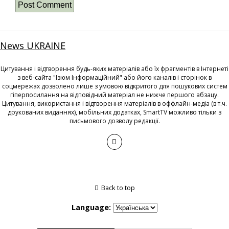
News UKRAINE
Цитування і відтворення будь-яких матеріалів або їх фрагментів в Інтернеті
з веб-сайта "Ізюм Інформаційний" або його каналів і сторінок в
соцмережах дозволено лише з умовою відкритого для пошукових систем
гіперпосилання на відповідний матеріал не нижче першого абзацу.
Цитування, використання і відтворення матеріалів в оффлайн-медіа (в т.ч.
друкованих виданнях), мобільних додатках, SmartTV можливо тільки з
письмового дозволу редакції.
Back to top
Language: