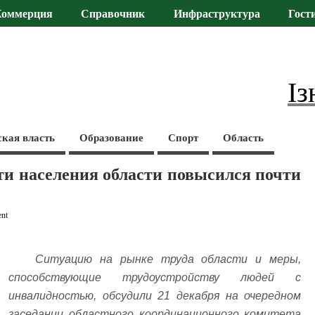
Коммерция
Справочник
Инфраструктура
Гост
Із
ская власть
Образование
Спорт
Область
сти населения области повысился почти
nt
Ситуацию на рынке труда области и меры,
способствующие трудоустройству людей с
инвалидностью, обсудили 21 декабря на очередном
заседании областного координационного комитета