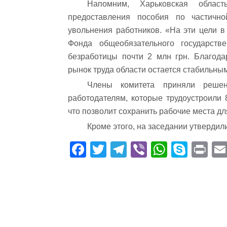
Напомним, Харьковская облас
предоставления пособия по частичн
увольнения работников. «На эти цели в
Фонда общеобязательного государств
безработицы почти 2 млн грн. Благод
рынок труда области остается стабильн
Члены комитета приняли реше
работодателям, которые трудоустроили
что позволит сохранить рабочие места д
Кроме этого, на заседании утвердили
Fa
T
Te
Vi
W
S
Pr
ce
wi
le
be
ha
ky
in
bo
tte
gr
r
ts
pe
t
ok
r
a
A
m
pp