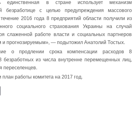
ть единственная в стране использует механизм
ой безработице с целью предупреждения массового
 течение 2016 года 8 предприятий области получили из
енного социального страхования Украины на случай
аря слаженной работе власти и социальных партнеров
ым и прогнозируемым», — подытожил Анатолий Тостых.
ние о продлении срока компенсации расходов 8
 8 безработных из числа внутренне перемещенных лиц,
ля переселенцев.
 план работы комитета на 2017 год.
E
m
ail