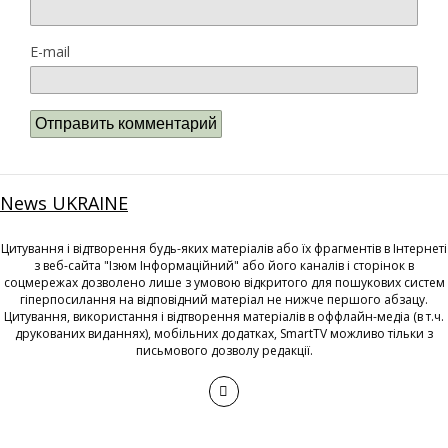
E-mail
News UKRAINE
Цитування і відтворення будь-яких матеріалів або їх фрагментів в Інтернеті
з веб-сайта "Ізюм Інформаційний" або його каналів і сторінок в
соцмережах дозволено лише з умовою відкритого для пошукових систем
гіперпосилання на відповідний матеріал не нижче першого абзацу.
Цитування, використання і відтворення матеріалів в оффлайн-медіа (в т.ч.
друкованих виданнях), мобільних додатках, SmartTV можливо тільки з
письмового дозволу редакції.