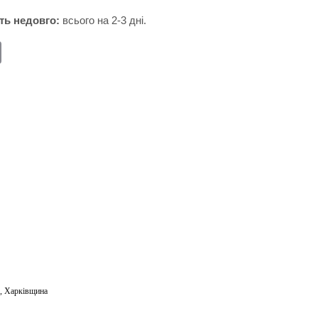
ть недовго:
всього на 2-3 дні.
E
m
ail
о
,
Харківщина