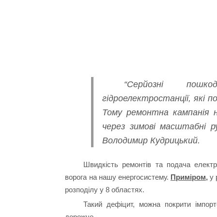
“Серйозні пош
гідроелектростанції, які 
Тому ремонтна кампанія н
через зимові масштабні ру
Володимир Кудрицький.
Швидкість ремонтів та подача електр
ворога на нашу енергосистему.
Приміром,
у 
розподілу у 8 областях.
Такий дефіцит, можна покрити імпорт
дорожче.