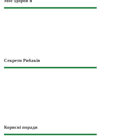
Моє здоров’я
Секрети Рибаків
Корисні поради