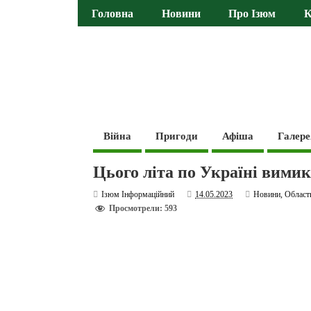
Головна
Новини
Про Ізюм
К
Війна
Пригоди
Афіша
Галере
Цього літа по Україні вими
Ізюм Інформаційний
14.05.2023
Новини
,
Област
Просмотрели: 593