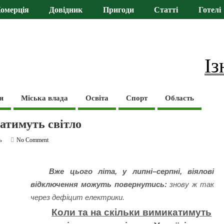
омерція
Довідник
Пригоди
Статті
Готелі
Із
я
Міська влада
Освіта
Спорт
Область
катимуть світло
ь
No Comment
Вже цього літа, у липні–серпні, віялові
відключення можуть повернутись:
знову ж так
через дефіцит електрики.
Коли та на скільки вимикатимуть