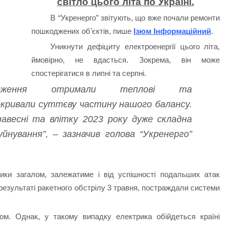
світло цього літа по Україні.
В “Укренерго” звітують, що вже почали ремонти
пошкоджених об’єктів, пише
Ізюм Інформаційний
.
Уникнути дефіциту електроенергії цього літа,
ймовірно, не вдасться. Зокрема, він може
спостерігатися в липні та серпні.
кодження отримали теплові та
покривали суттєву частину нашого балансу.
авесні та влітку 2023 року дуже складна
йнування”, – зазначив голова “Укренерго”
ики загалом, залежатиме і від успішності подальших атак
результаті ракетного обстрілу 3 травня, постраждали системи
ом. Однак, у такому випадку електрика обійдеться країні