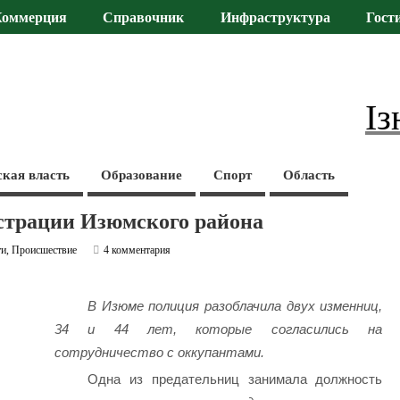
Коммерция
Справочник
Инфраструктура
Гост
Із
ская власть
Образование
Спорт
Область
истрации Изюмского района
ти
,
Происшествие
4 комментария
В Изюме полиция разоблачила двух изменниц,
34 и 44 лет, которые согласились на
сотрудничество с оккупантами.
Одна из предательниц занимала должность