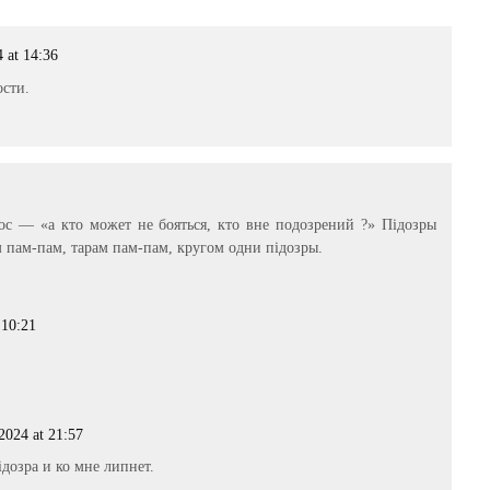
 at 14:36
ости.
рос — «а кто может не бояться, кто вне подозрений ?» Пiдозры
 пам-пам, тарам пам-пам, кругом одни пiдозры.
 10:21
2024 at 21:57
iдозра и ко мне липнет.