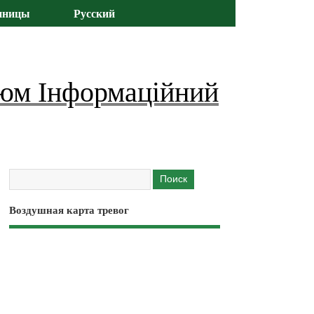
иницы
Русский
юм Інформаційний
Воздушная карта тревог