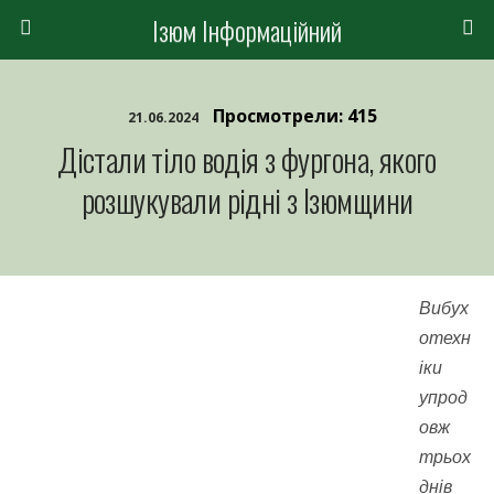
Ізюм Інформаційний
Просмотрели: 415
21.06.2024
Дістали тіло водія з фургона, якого
розшукували рідні з Ізюмщини
Вибух
отехн
іки
упрод
овж
трьох
днів