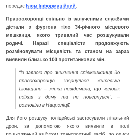
передає
Ізюм Інформаційний
.
Правоохоронці спільно із залученими службами
дістали з фургона тіло 34-річного місцевого
мешканця, якого тривалий час розшукували
родичі. Наразі спеціалісти продовжують
розміновувати місцевість та станом на зараз
виявили близько 100 протитанкових мін.
“Із заявою про зникнення співмешканця до
правоохоронців звернулася жителька
Ізюмщини – жінка повідомила, що чоловік
поїхав з дому та не повернувся”, –
розповіли в Нацполіції.
Для його розшуку поліцейські застосували літальний
дрон, за допомогою якого виявили в полі
пошкоджений вибухом транспортний засіб, по опису