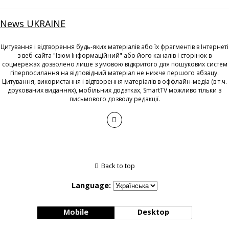
News UKRAINE
Цитування і відтворення будь-яких матеріалів або їх фрагментів в Інтернеті
з веб-сайта "Ізюм Інформаційний" або його каналів і сторінок в
соцмережах дозволено лише з умовою відкритого для пошукових систем
гіперпосилання на відповідний матеріал не нижче першого абзацу.
Цитування, використання і відтворення матеріалів в оффлайн-медіа (в т.ч.
друкованих виданнях), мобільних додатках, SmartTV можливо тільки з
письмового дозволу редакції.
Back to top
Language:
Mobile
Desktop