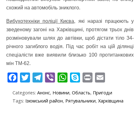
схожий на автомобіль зниклого.
Вибухотехніки поліції Києва,
які наразі працюють у
зведеному загоні на Харківщині, протягом трьох днів
розміновували шлях до автівки, щоб дістати тіло 34-
річного загиблого водія. Під час робіт на цій ділянці
спеціалісти вже виявили близько 100 протитанкових
мін ТМ-62.
F
T
T
Vi
W
S
Pr
E
ac
w
el
b
h
k
in
m
Categories:
Анонс
,
Новини
,
Область
,
Пригоди
e
itt
e
er
at
y
t
ai
Tags:
Ізюмський район
,
Рятувальники
,
Харківщина
b
er
gr
s
p
l
o
a
A
e
o
m
p
k
p