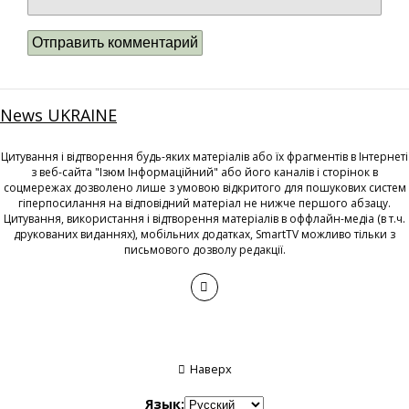
News UKRAINE
Цитування і відтворення будь-яких матеріалів або їх фрагментів в Інтернеті
з веб-сайта "Ізюм Інформаційний" або його каналів і сторінок в
соцмережах дозволено лише з умовою відкритого для пошукових систем
гіперпосилання на відповідний матеріал не нижче першого абзацу.
Цитування, використання і відтворення матеріалів в оффлайн-медіа (в т.ч.
друкованих виданнях), мобільних додатках, SmartTV можливо тільки з
письмового дозволу редакції.
Наверх
Язык: