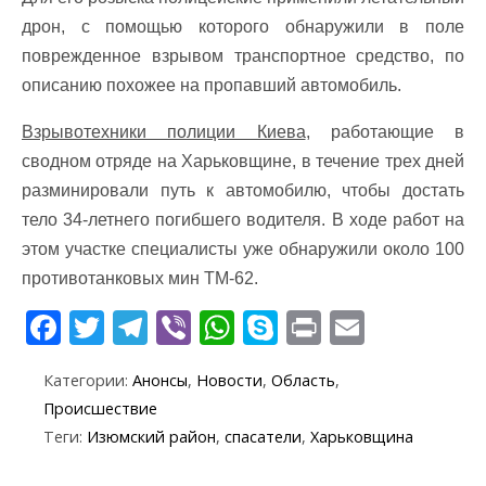
дрон, с помощью которого обнаружили в поле
поврежденное взрывом транспортное средство, по
описанию похожее на пропавший автомобиль.
Взрывотехники полиции Киева
, работающие в
сводном отряде на Харьковщине, в течение трех дней
разминировали путь к автомобилю, чтобы достать
тело 34-летнего погибшего водителя. В ходе работ на
этом участке специалисты уже обнаружили около 100
противотанковых мин ТМ-62.
F
T
T
Vi
W
S
Pr
E
ac
w
el
b
h
k
in
m
Категории:
Анонсы
,
Новости
,
Область
,
e
itt
e
er
at
y
t
ai
Происшествие
b
er
gr
s
p
l
Теги:
Изюмский район
,
спасатели
,
Харьковщина
o
a
A
e