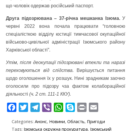
що чоловік одержав російський паспорт.
Друга підозрювана – 37-річна мешканка Ізюма.
У
червні 2022 вона почала працювати “головною
спеціалісткою відділу юстиції тимчасової окупаційної
військово-цивільної адміністрації Ізюмського району
Харківської області”.
Утім, після деокупації підозрювані втекли та наразі
переховуються від слідства.
Вирішується питання
щодо оголошення їх у розшук. Нині зрадникам заочно
оголосили про підозру чза фактом колабораційної
діяльності
(ч. 2 ст. 111-1 ККУ).
F
T
T
Vi
W
S
Pr
E
ac
w
el
b
h
k
in
m
Categories:
Анонс
,
Новини
,
Область
,
Пригоди
e
itt
e
er
at
y
t
ai
Tags:
Ізюмська окружна прокуратура
,
Ізюмський