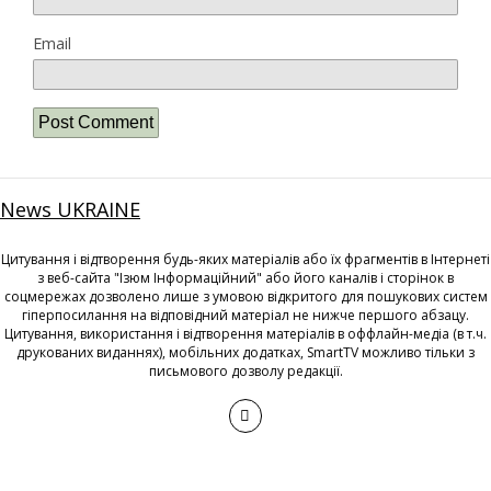
Email
News UKRAINE
Цитування і відтворення будь-яких матеріалів або їх фрагментів в Інтернеті
з веб-сайта "Ізюм Інформаційний" або його каналів і сторінок в
соцмережах дозволено лише з умовою відкритого для пошукових систем
гіперпосилання на відповідний матеріал не нижче першого абзацу.
Цитування, використання і відтворення матеріалів в оффлайн-медіа (в т.ч.
друкованих виданнях), мобільних додатках, SmartTV можливо тільки з
письмового дозволу редакції.