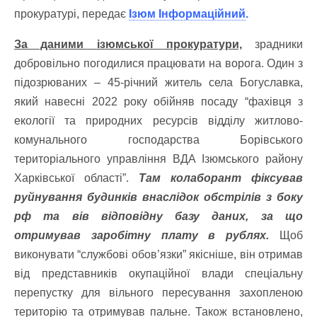
прокуратурі, передає
Ізюм Інформаційний
.
За даними ізюмської прокуратури,
зрадники
добровільно погодилися працювати на ворога. Один з
підозрюваних – 45-річний житель села Богуславка,
який навесні 2022 року обійняв посаду “фахівця з
екології та природних ресурсів відділу житлово-
комунального господарства Борівського
територіального управління ВДА Ізюмського району
Харківської області”.
Там колаборант фіксував
руйнування будинків внаслідок обстрілів з боку
рф та вів відповідну базу даних, за що
отримував заробітну плату в рублях.
Щоб
виконувати “службові обов’язки” якісніше, він отримав
від представників окупаційної влади спеціальну
перепустку для вільного пересування захопленою
територію та отримував пальне. Також встановлено,