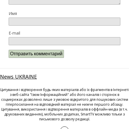
Имя
E-mail
News UKRAINE
Цитування і відтворення будь-яких матеріалів або їх фрагментів в Інтернеті
з веб-сайта "Ізюм Інформаційний" або його каналів і сторінок в
соцмережах дозволено лише з умовою відкритого для пошукових систем
гіперпосилання на відповідний матеріал не нижче першого абзацу.
Цитування, використання і відтворення матеріалів в оффлайн-медіа (в т.ч.
друкованих виданнях), мобільних додатках, SmartTV можливо тільки з
письмового дозволу редакції.