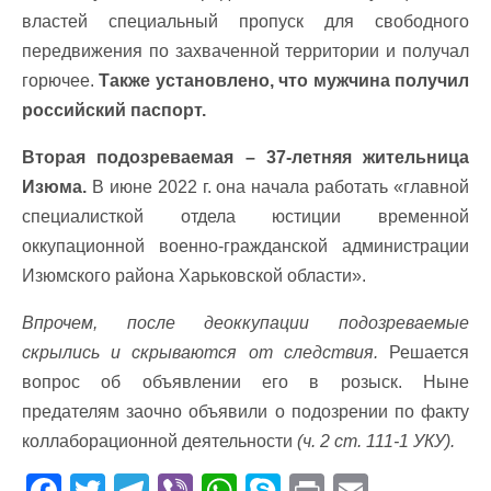
властей специальный пропуск для свободного
передвижения по захваченной территории и получал
горючее.
Также установлено, что мужчина получил
российский паспорт.
Вторая подозреваемая – 37-летняя жительница
Изюма.
В июне 2022 г. она начала работать «главной
специалисткой отдела юстиции временной
оккупационной военно-гражданской администрации
Изюмского района Харьковской области».
Впрочем, после деоккупации подозреваемые
скрылись и скрываются от следствия.
Решается
вопрос об объявлении его в розыск. Ныне
предателям заочно объявили о подозрении по факту
коллаборационной деятельности
(ч. 2 ст. 111-1 УКУ).
F
T
T
Vi
W
S
Pr
E