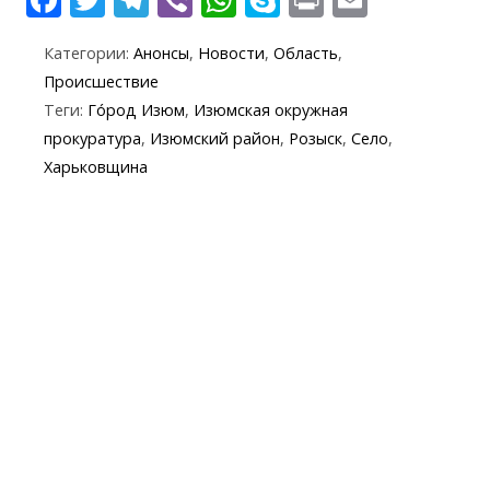
ac
w
el
b
h
k
in
m
Категории:
Анонсы
,
Новости
,
Область
,
e
itt
e
er
at
y
t
ai
Происшествие
b
er
gr
s
p
l
Теги:
Го́род Изюм
,
Изюмская окружная
o
a
A
e
прокуратура
,
Изюмский район
,
Розыск
,
Село
,
o
m
p
Харьковщина
k
p